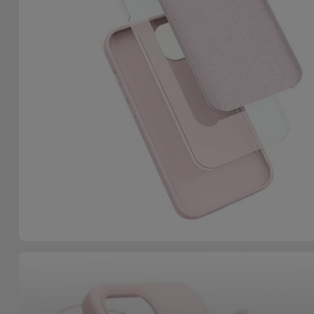
Bicicleta
Acessórios
de
Computador
Acessórios
iPad e
Tablet
Kids
Ver
tudo