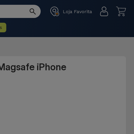
Loja Favorita
s
 Magsafe iPhone