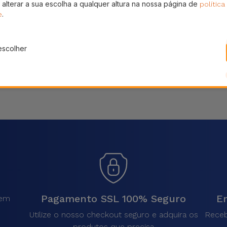
 alterar a sua escolha a qualquer altura na nossa página de
política
Partilhar
.
e
escolher
Pagamento SSL 100% Seguro
En
sem
.
Utilize o nosso checkout seguro e adquira os
Receb
produtos que precisa