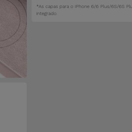
*As capas para o iPhone 6/6 Plus/6S/6S Pl
integrado.