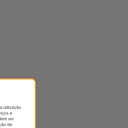
a utilização
viços e
dem ser
ação de