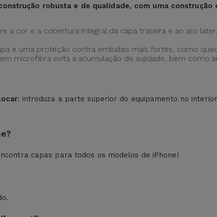
construção robusta e de qualidade, com uma construção
 a cor e a cobertura integral da capa traseira e ao aro later
apa e uma proteção contra embates mais fortes, como qued
ção em microfibra evita a acumulação de sujidade, bem como
locar
: introduza a parte superior do equipamento no interio
ne?
ncontra capas para todos os modelos de iPhone!
do.