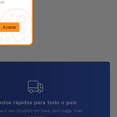
 de
Aceitar
vios rápidos para todo o país
a o seu produto em casa, sem pagar mais
por isso