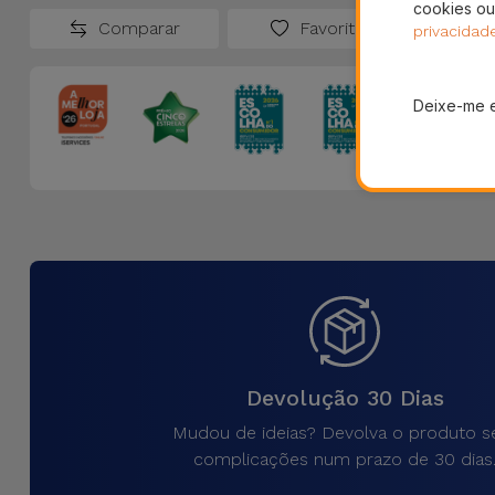
cookies ou
Comparar
Favoritos
privacidad
Deixe-me 
Devolução 30 Dias
Mudou de ideias? Devolva o produto 
complicações num prazo de 30 dias