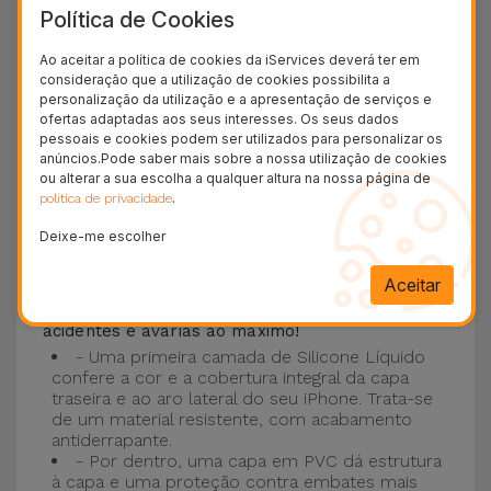
Política de Cookies
Esta Capa é compatível com os modelos
iPhone
15
, 14, 13, 12 entre outros bem como os mais
Ao aceitar a política de cookies da iServices deverá ter em
consideração que a utilização de cookies possibilita a
recentes modelos da Apple, o
iPhone 16
e
personalização da utilização e a apresentação de serviços e
iPhone 17
.
ofertas adaptadas aos seus interesses. Os seus dados
pessoais e cookies podem ser utilizados para personalizar os
Proteção de 3 camadas com as Capas
anúncios.Pode saber mais sobre a nossa utilização de cookies
ou alterar a sua escolha a qualquer altura na nossa página de
Silicone
.
política de privacidade
Deixe-me escolher
As nossas
Capas Silicone iPhone contam com
uma construção robusta e de qualidade, com
Aceitar
uma construção em três camadas
, para evitar
acidentes e avarias ao máximo!
- Uma primeira camada de Silicone Líquido
confere a cor e a cobertura integral da capa
traseira e ao aro lateral do seu iPhone. Trata-se
de um material resistente, com acabamento
antiderrapante.
- Por dentro, uma capa em PVC dá estrutura
à capa e uma proteção contra embates mais