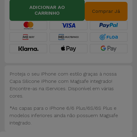
Bicicleta
ADICIONAR AO
Comprar Já
CARRINHO
Acessórios
de
Computador
Acessórios
iPad e
Tablet
Proteja o seu iPhone com estilo graças à nossa
Kids
Capa Silicone iPhone com Magsafe integrado!
Encontre-as na iServices. Disponível em várias
cores.
Ver
tudo
*As capas para o iPhone 6/6 Plus/6S/6S Plus e
modelos inferiores ainda não possuem Magsafe
integrado.