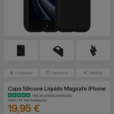
Apple Watch
Adaptadores
Samsung
Recondicionados
Capas e
Xiaomi
Samsung
Películas
Recondicionados
Huawei
Powerbanks
iMac
Recondicionados
Oppo
Carregadores
Consolas
OnePlus
Auriculares
Recondicionadas
Comparar
Favoritos
Partilhar
e Colunas
Google
Ver
Capa Silicone Líquido Magsafe iPhone
Smartwatches
tudo
Dyson
e Braceletes
Veja as nossas avaliações
4,8/5 | 94 360 Avaliações
19,95 €
TCL
Correntes