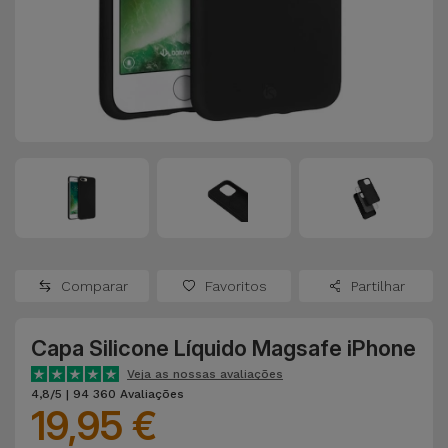
Apple Watch
Adaptadores
Samsung
Recondicionados
Capas e
Xiaomi
Samsung
Películas
Recondicionados
Huawei
Powerbanks
iMac
Recondicionados
Oppo
Carregadores
Consolas
OnePlus
Auriculares
Recondicionadas
Comparar
Favoritos
Partilhar
e Colunas
Google
Ver
Capa Silicone Líquido Magsafe iPhone
Smartwatches
tudo
Dyson
e Braceletes
Veja as nossas avaliações
4,8/5 | 94 360 Avaliações
19,95 €
TCL
Correntes