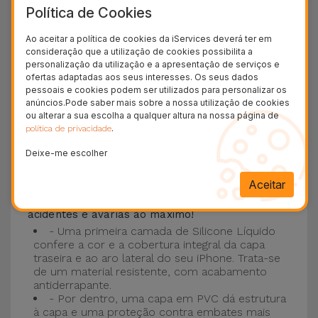
Política de Cookies
Esta Capa é compatível com os modelos
iPhone
15
, 14, 13, 12 entre outros bem como os mais
Ao aceitar a política de cookies da iServices deverá ter em
consideração que a utilização de cookies possibilita a
recentes modelos da Apple, o
iPhone 16
e
personalização da utilização e a apresentação de serviços e
iPhone 17
.
ofertas adaptadas aos seus interesses. Os seus dados
pessoais e cookies podem ser utilizados para personalizar os
Proteção de 3 camadas com as Capas
anúncios.Pode saber mais sobre a nossa utilização de cookies
ou alterar a sua escolha a qualquer altura na nossa página de
Silicone
.
política de privacidade
Deixe-me escolher
As nossas
Capas Silicone iPhone contam com
uma construção robusta e de qualidade, com
Aceitar
uma construção em três camadas
, para evitar
acidentes e avarias ao máximo!
- Uma primeira camada de Silicone Líquido
confere a cor e a cobertura integral da capa
traseira e ao aro lateral do seu iPhone. Trata-se
de um material resistente, com acabamento
antiderrapante.
- Por dentro, uma capa em PVC dá estrutura
à capa e uma proteção contra embates mais