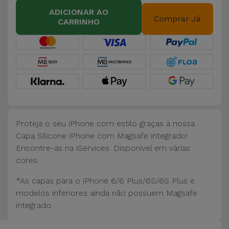
Bicicleta
ADICIONAR AO
Comprar Já
CARRINHO
Acessórios
de
Computador
Acessórios
iPad e
Tablet
Proteja o seu iPhone com estilo graças à nossa
Kids
Capa Silicone iPhone com Magsafe integrado!
Encontre-as na iServices. Disponível em várias
cores.
Ver
tudo
*As capas para o iPhone 6/6 Plus/6S/6S Plus e
modelos inferiores ainda não possuem Magsafe
integrado.