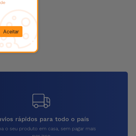
 de
Aceitar
vios rápidos para todo o país
a o seu produto em casa, sem pagar mais
por isso