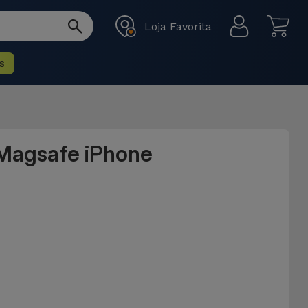
Loja Favorita
s
 Magsafe iPhone