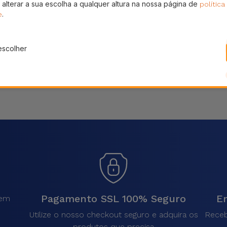
 alterar a sua escolha a qualquer altura na nossa página de
política
Partilhar
.
e
escolher
Pagamento SSL 100% Seguro
En
sem
.
Utilize o nosso checkout seguro e adquira os
Receb
produtos que precisa