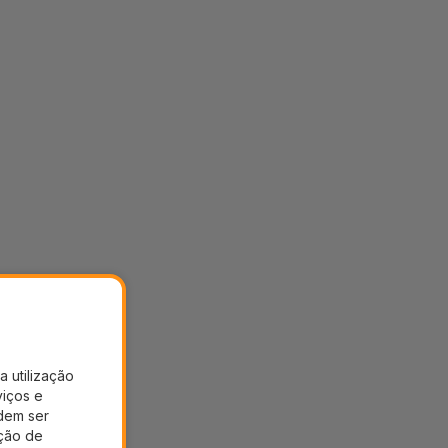
a utilização
viços e
dem ser
ação de