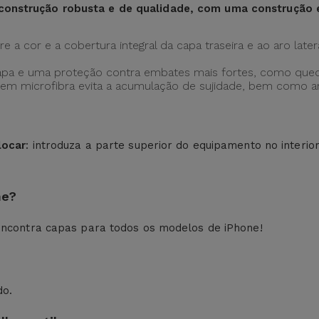
construção robusta e de qualidade, com uma construção
 a cor e a cobertura integral da capa traseira e ao aro later
apa e uma proteção contra embates mais fortes, como qued
ção em microfibra evita a acumulação de sujidade, bem como
locar
: introduza a parte superior do equipamento no interio
ne?
ncontra capas para todos os modelos de iPhone!
do.