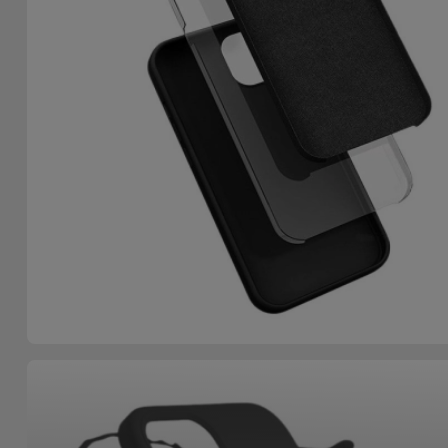
Bicicleta
Acessórios
de
Computador
Acessórios
iPad e
Tablet
Kids
Ver
tudo