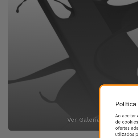
Polític
Ao aceitar 
Ver Galeria
de cookies 
ofertas ad
utilizados 