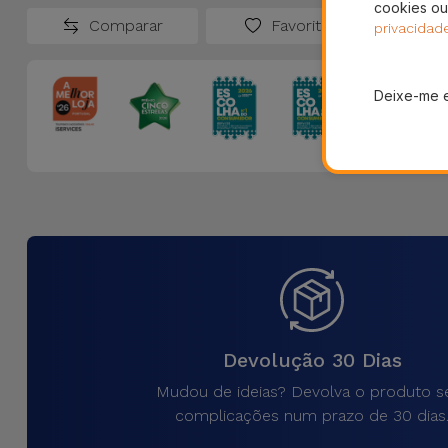
cookies ou
Comparar
Favoritos
privacidad
Deixe-me 
Devolução 30 Dias
Mudou de ideias? Devolva o produto 
complicações num prazo de 30 dias