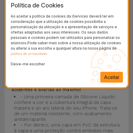
Política de Cookies
Esta Capa é compatível com os modelos
iPhone
15
, 14, 13, 12 entre outros bem como os mais
Ao aceitar a política de cookies da iServices deverá ter em
consideração que a utilização de cookies possibilita a
recentes modelos da Apple, o
iPhone 16
e
personalização da utilização e a apresentação de serviços e
iPhone 17
.
ofertas adaptadas aos seus interesses. Os seus dados
pessoais e cookies podem ser utilizados para personalizar os
Proteção de 3 camadas com as Capas
anúncios.Pode saber mais sobre a nossa utilização de cookies
ou alterar a sua escolha a qualquer altura na nossa página de
Silicone
.
política de privacidade
Deixe-me escolher
As nossas
Capas Silicone iPhone contam com
uma construção robusta e de qualidade, com
Aceitar
uma construção em três camadas
, para evitar
acidentes e avarias ao máximo!
- Uma primeira camada de Silicone Líquido
confere a cor e a cobertura integral da capa
traseira e ao aro lateral do seu iPhone. Trata-se
de um material resistente, com acabamento
antiderrapante.
- Por dentro, uma capa em PVC dá estrutura
à capa e uma proteção contra embates mais