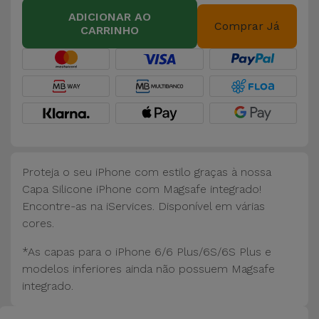
Bicicleta
ADICIONAR AO
Comprar Já
CARRINHO
Acessórios
de
Computador
Acessórios
iPad e
Tablet
Proteja o seu iPhone com estilo graças à nossa
Kids
Capa Silicone iPhone com Magsafe integrado!
Encontre-as na iServices. Disponível em várias
cores.
Ver
tudo
*As capas para o iPhone 6/6 Plus/6S/6S Plus e
modelos inferiores ainda não possuem Magsafe
integrado.