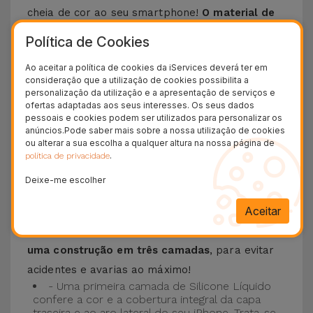
cheia de cor ao seu smartphone!
O material de
silicone líquido permite que o telemóvel não
Política de Cookies
escorregue da mão e é resistente a riscos
.
Ao aceitar a política de cookies da iServices deverá ter em
Esta Capa é compatível com os modelos
iPhone
consideração que a utilização de cookies possibilita a
15
, 14, 13, 12 entre outros bem como os mais
personalização da utilização e a apresentação de serviços e
ofertas adaptadas aos seus interesses. Os seus dados
recentes modelos da Apple, o
iPhone 16
e
pessoais e cookies podem ser utilizados para personalizar os
iPhone 17
.
anúncios.Pode saber mais sobre a nossa utilização de cookies
ou alterar a sua escolha a qualquer altura na nossa página de
.
política de privacidade
Proteção de 3 camadas com as Capas
Silicone
Deixe-me escolher
Aceitar
As nossas
Capas Silicone iPhone contam com
uma construção robusta e de qualidade, com
uma construção em três camadas
, para evitar
acidentes e avarias ao máximo!
- Uma primeira camada de Silicone Líquido
confere a cor e a cobertura integral da capa
traseira e ao aro lateral do seu iPhone. Trata-se