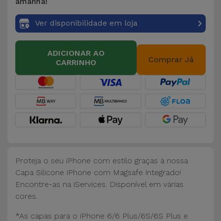
Bicicleta
amanhã!
Ver disponibilidade em loja
Acessórios
de
Computador
ADICIONAR AO
Comprar Já
CARRINHO
Acessórios
iPad e
Tablet
Kids
Ver
Proteja o seu iPhone com estilo graças à nossa
tudo
Capa Silicone iPhone com Magsafe integrado!
Encontre-as na iServices. Disponível em várias
cores.
*As capas para o iPhone 6/6 Plus/6S/6S Plus e