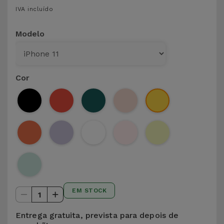
para
IVA incluído
Outras
Telemóvel
Marcas
Modelo
Gadgets
Ver
tudo
Higiene
Cor
e Casa
Carteiras,
Bolsas e
Malas
Localizadores
e Acessórios
EM STOCK
1
Mobilidade,
Auto e
Entrega gratuita, prevista para depois de