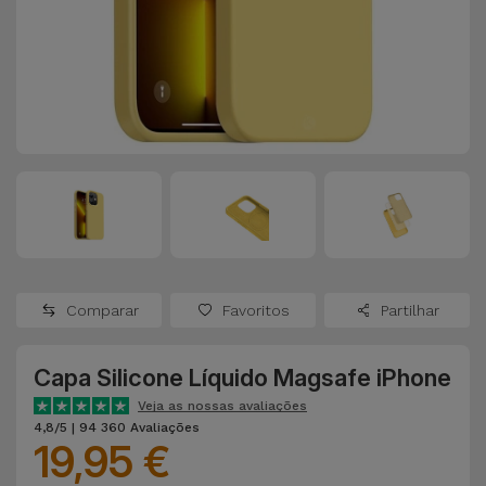
Apple Watch
Adaptadores
Samsung
Recondicionados
Capas e
Xiaomi
Samsung
Películas
Recondicionados
Huawei
Powerbanks
iMac
Recondicionados
Oppo
Carregadores
Consolas
OnePlus
Auriculares
Recondicionadas
Comparar
Favoritos
Partilhar
e Colunas
Google
Ver
Capa Silicone Líquido Magsafe iPhone
Smartwatches
tudo
Dyson
e Braceletes
Veja as nossas avaliações
4,8/5 | 94 360 Avaliações
19,95 €
TCL
Correntes