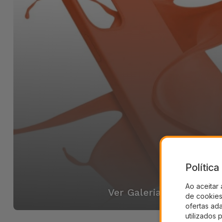
Polític
Ao aceitar 
Ver Galeria
de cookies 
ofertas ad
utilizados 