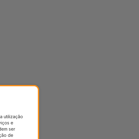
a utilização
viços e
dem ser
ação de