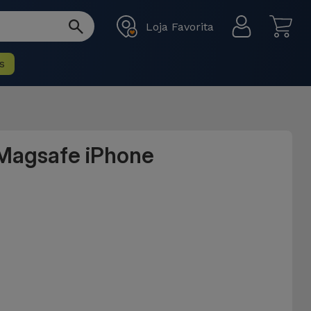
Loja Favorita
s
 Magsafe iPhone