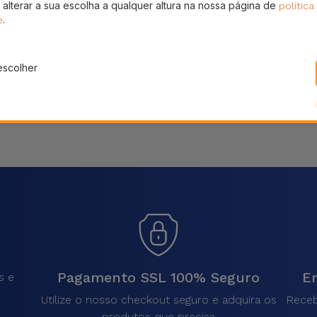
 alterar a sua escolha a qualquer altura na nossa página de
política
Partilhar
.
e
escolher
Pagamento SSL 100% Seguro
En
s e
Utilize o nosso checkout seguro e adquira os
Receb
produtos que precisa