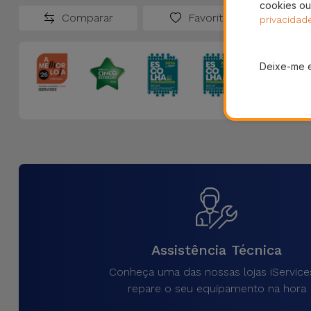
cookies ou
Comparar
Favoritos
privacidad
Deixe-me 
Assistência Técnica
Conheça uma das nossas lojas iService
repare o seu equipamento na hora