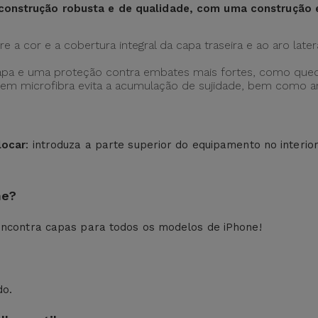
construção robusta e de qualidade, com uma construção
 a cor e a cobertura integral da capa traseira e ao aro later
apa e uma proteção contra embates mais fortes, como qued
ção em microfibra evita a acumulação de sujidade, bem como
locar
: introduza a parte superior do equipamento no interio
ne?
ncontra capas para todos os modelos de iPhone!
do.