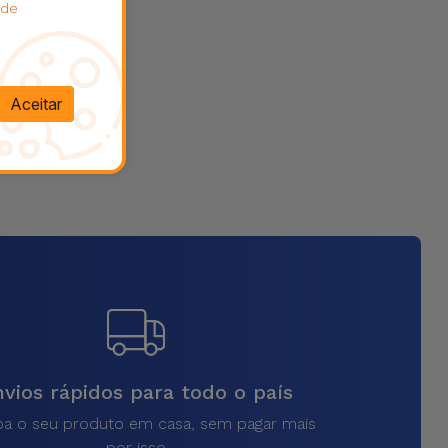
 de
Aceitar
vios rápidos para todo o país
a o seu produto em casa, sem pagar mais
por isso