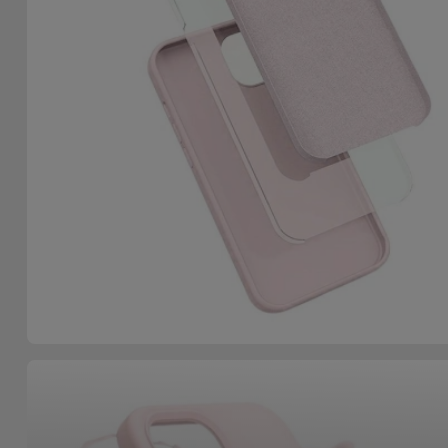
Bicicleta
Acessórios
de
Computador
Acessórios
iPad e
Tablet
Kids
Ver
tudo