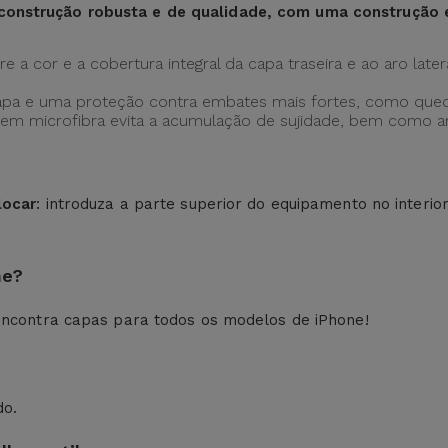
construção robusta e de qualidade, com uma construção
 a cor e a cobertura integral da capa traseira e ao aro later
apa e uma proteção contra embates mais fortes, como qued
ção em microfibra evita a acumulação de sujidade, bem como
locar
: introduza a parte superior do equipamento no interio
ne?
ncontra capas para todos os modelos de iPhone!
do.