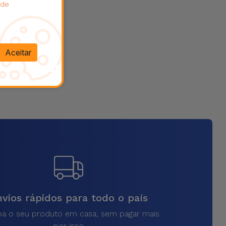
 de
Aceitar
vios rápidos para todo o país
a o seu produto em casa, sem pagar mais
por isso