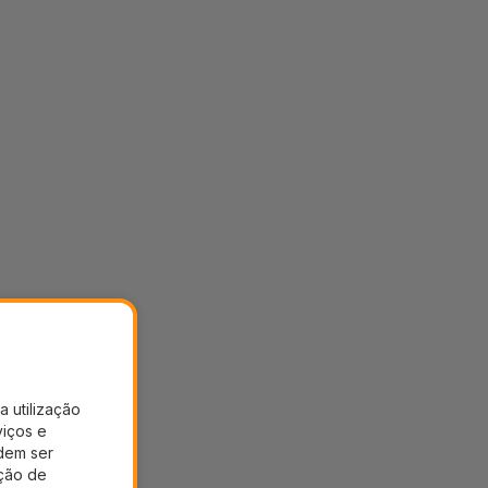
a utilização
viços e
dem ser
ação de