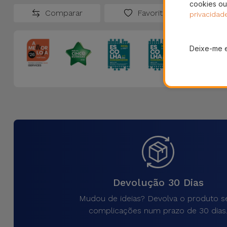
cookies ou
Comparar
Favoritos
privacidad
Deixe-me 
Devolução 30 Dias
Mudou de ideias? Devolva o produto 
complicações num prazo de 30 dias