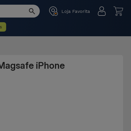
Loja Favorita
s
 Magsafe iPhone