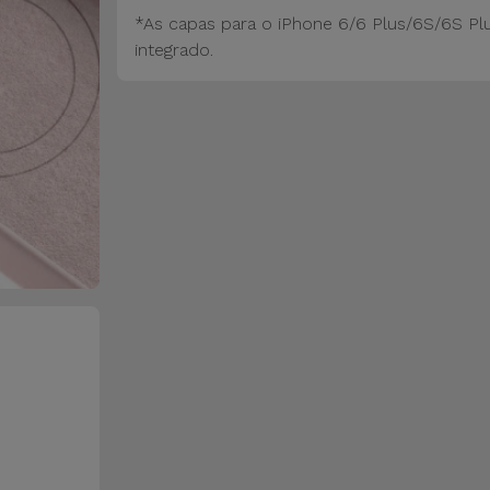
*As capas para o iPhone 6/6 Plus/6S/6S Pl
integrado.