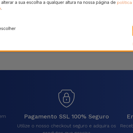
 alterar a sua escolha a qualquer altura na nossa página de
política
Partilhar
.
e
escolher
Pagamento SSL 100% Seguro
En
sem
.
Utilize o nosso checkout seguro e adquira os
Receb
produtos que precisa