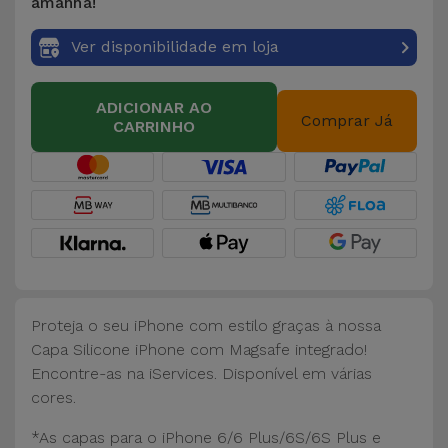
Bicicleta
amanhã!
Ver disponibilidade em loja
Acessórios
de
Computador
ADICIONAR AO
Comprar Já
CARRINHO
Acessórios
iPad e
Tablet
Kids
Ver
Proteja o seu iPhone com estilo graças à nossa
tudo
Capa Silicone iPhone com Magsafe integrado!
Encontre-as na iServices. Disponível em várias
cores.
*As capas para o iPhone 6/6 Plus/6S/6S Plus e