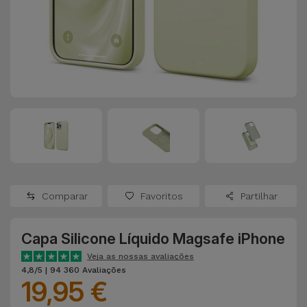
Apple Watch
Adaptadores
Samsung
Recondicionados
Capas e
Xiaomi
Samsung
Películas
Recondicionados
Huawei
Powerbanks
iMac
Recondicionados
Oppo
Carregadores
Consolas
OnePlus
Auriculares
Recondicionadas
Comparar
Favoritos
Partilhar
e Colunas
Google
Ver
Capa Silicone Líquido Magsafe iPhone
Smartwatches
tudo
Dyson
e Braceletes
Veja as nossas avaliações
4,8/5 | 94 360 Avaliações
19,95 €
TCL
Correntes