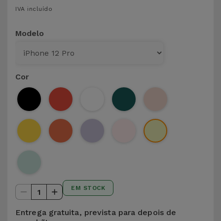
para
IVA incluído
Outras
Telemóvel
Marcas
Modelo
Gadgets
Ver
tudo
Higiene
Cor
e Casa
Carteiras,
Bolsas e
Malas
Localizadores
e Acessórios
EM STOCK
1
Mobilidade,
Auto e
Entrega gratuita, prevista para depois de