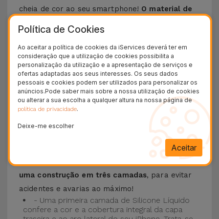
cheia de cor ao seu smartphone!
O material de
silicone líquido permite que o telemóvel não
Política de Cookies
escorregue da mão e é resistente a riscos
.
Ao aceitar a política de cookies da iServices deverá ter em
Esta Capa é compatível com os modelos
iPhone
consideração que a utilização de cookies possibilita a
15
, 14, 13, 12 entre outros bem como os mais
personalização da utilização e a apresentação de serviços e
ofertas adaptadas aos seus interesses. Os seus dados
recentes modelos da Apple, o
iPhone 16
e
pessoais e cookies podem ser utilizados para personalizar os
iPhone 17
.
anúncios.Pode saber mais sobre a nossa utilização de cookies
ou alterar a sua escolha a qualquer altura na nossa página de
.
política de privacidade
Proteção de 3 camadas com as Capas
Silicone
Deixe-me escolher
Aceitar
As nossas
Capas Silicone iPhone contam com
uma construção robusta e de qualidade, com
uma construção em três camadas
, para evitar
acidentes e avarias ao máximo!
- Uma primeira camada de Silicone Líquido
confere a cor e a cobertura integral da capa
traseira e ao aro lateral do seu iPhone. Trata-se