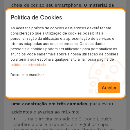
cheia de cor ao seu smartphone!
O material de
silicone líquido permite que o telemóvel não
Política de Cookies
escorregue da mão e é resistente a riscos
.
Ao aceitar a política de cookies da iServices deverá ter em
Esta Capa é compatível com os modelos
iPhone
consideração que a utilização de cookies possibilita a
15
, 14, 13, 12 entre outros bem como os mais
personalização da utilização e a apresentação de serviços e
ofertas adaptadas aos seus interesses. Os seus dados
recentes modelos da Apple, o
iPhone 16
e
pessoais e cookies podem ser utilizados para personalizar os
iPhone 17
.
anúncios.Pode saber mais sobre a nossa utilização de cookies
ou alterar a sua escolha a qualquer altura na nossa página de
.
política de privacidade
Proteção de 3 camadas com as Capas
Silicone
Deixe-me escolher
Aceitar
As nossas
Capas Silicone iPhone contam com
uma construção robusta e de qualidade, com
uma construção em três camadas
, para evitar
acidentes e avarias ao máximo!
- Uma primeira camada de Silicone Líquido
confere a cor e a cobertura integral da capa
traseira e ao aro lateral do seu iPhone. Trata-se