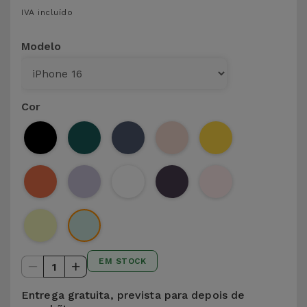
para
IVA incluído
Outras
Telemóvel
Marcas
Modelo
Gadgets
Ver
tudo
Higiene
Cor
e Casa
Carteiras,
Bolsas e
Malas
Localizadores
e Acessórios
EM STOCK
1
Mobilidade,
Auto e
Entrega gratuita, prevista para depois de