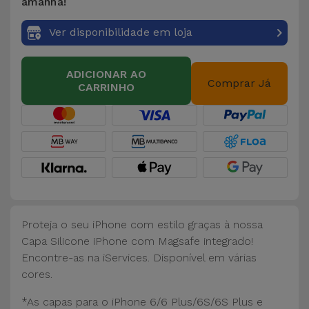
Bicicleta
amanhã!
Ver disponibilidade em loja
Acessórios
de
Computador
ADICIONAR AO
Comprar Já
CARRINHO
Acessórios
iPad e
Tablet
Kids
Ver
Proteja o seu iPhone com estilo graças à nossa
tudo
Capa Silicone iPhone com Magsafe integrado!
Encontre-as na iServices. Disponível em várias
cores.
*As capas para o iPhone 6/6 Plus/6S/6S Plus e