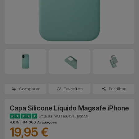
Apple Watch
Adaptadores
Samsung
Recondicionados
Capas e
Xiaomi
Samsung
Películas
Recondicionados
Huawei
Powerbanks
iMac
Recondicionados
Oppo
Carregadores
Consolas
OnePlus
Auriculares
Recondicionadas
Comparar
Favoritos
Partilhar
e Colunas
Google
Ver
Capa Silicone Líquido Magsafe iPhone
Smartwatches
tudo
Dyson
e Braceletes
Veja as nossas avaliações
4,8/5 | 94 360 Avaliações
19,95 €
TCL
Correntes