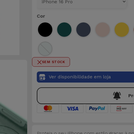
Cor
SEM STOCK
Ver disponibilidade em loja
Pr
Proteja o seu iPhone com estilo graças à n