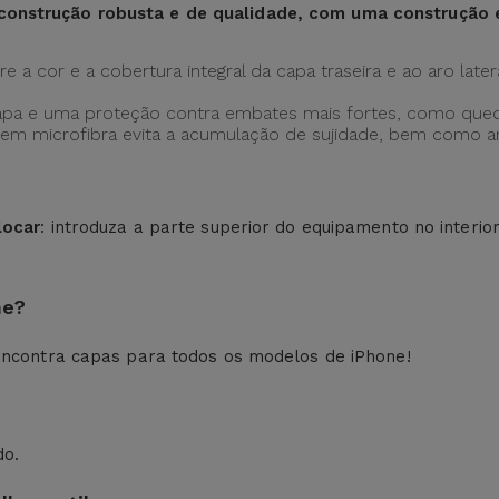
construção robusta e de qualidade, com uma construção
 a cor e a cobertura integral da capa traseira e ao aro later
apa e uma proteção contra embates mais fortes, como qued
ção em microfibra evita a acumulação de sujidade, bem como
locar
: introduza a parte superior do equipamento no interio
ne?
ncontra capas para todos os modelos de iPhone!
do.