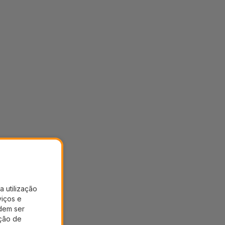
a utilização
viços e
dem ser
ação de