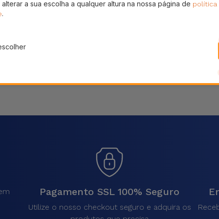
 alterar a sua escolha a qualquer altura na nossa página de
política
Partilhar
.
e
escolher
Pagamento SSL 100% Seguro
En
sem
.
Utilize o nosso checkout seguro e adquira os
Receb
produtos que precisa