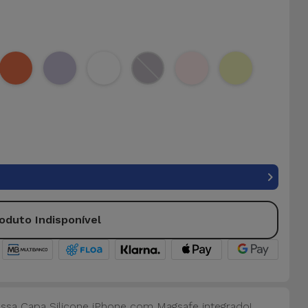
oduto Indisponível
ossa Capa Silicone iPhone com Magsafe integrado!