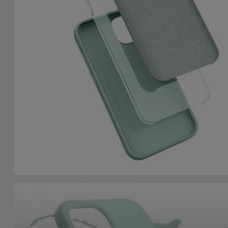
Bicicleta
Acessórios
de
Computador
Acessórios
iPad e
Tablet
Kids
Ver
tudo