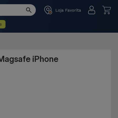
Loja Favorita
s
 Magsafe iPhone