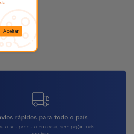
 de
Aceitar
vios rápidos para todo o país
a o seu produto em casa, sem pagar mais
por isso