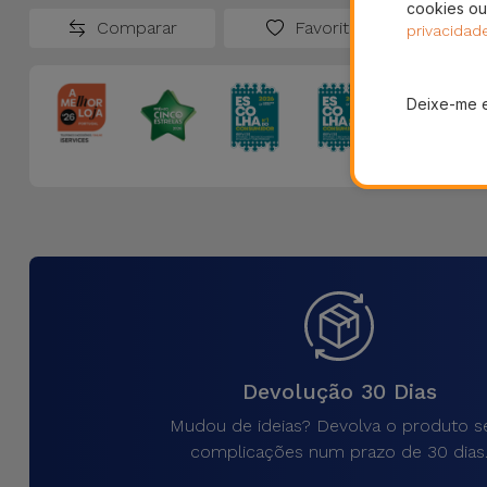
cookies ou
Comparar
Favoritos
privacidad
Deixe-me 
Devolução 30 Dias
Mudou de ideias? Devolva o produto 
complicações num prazo de 30 dias