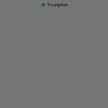
★
Trustpilot
ecrã, software, conectividade, conexões, entre outros.