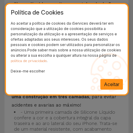
silicone líquido permite que o telemóvel não
Política de Cookies
escorregue da mão e é resistente a riscos
.
Esta Capa é compatível com os modelos
iPhone
Ao aceitar a política de cookies da iServices deverá ter em
consideração que a utilização de cookies possibilita a
15
, 14, 13, 12 entre outros bem como os mais
personalização da utilização e a apresentação de serviços e
recentes modelos da Apple, o
iPhone 16
e
ofertas adaptadas aos seus interesses. Os seus dados
pessoais e cookies podem ser utilizados para personalizar os
iPhone 17
.
anúncios.Pode saber mais sobre a nossa utilização de cookies
ou alterar a sua escolha a qualquer altura na nossa página de
Proteção de 3 camadas com as Capas
.
política de privacidade
Silicone
Deixe-me escolher
As nossas
Capas Silicone iPhone contam com
Aceitar
uma construção robusta e de qualidade, com
uma construção em três camadas
, para evitar
acidentes e avarias ao máximo!
- Uma primeira camada de Silicone Líquido
confere a cor e a cobertura integral da capa
traseira e ao aro lateral do seu iPhone. Trata-se
de um material resistente, com acabamento