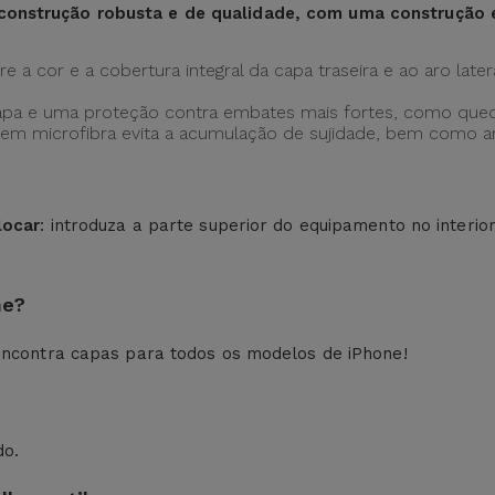
construção robusta e de qualidade, com uma construção
 a cor e a cobertura integral da capa traseira e ao aro later
apa e uma proteção contra embates mais fortes, como qued
ção em microfibra evita a acumulação de sujidade, bem como
locar
: introduza a parte superior do equipamento no interio
ne?
ncontra capas para todos os modelos de iPhone!
do.