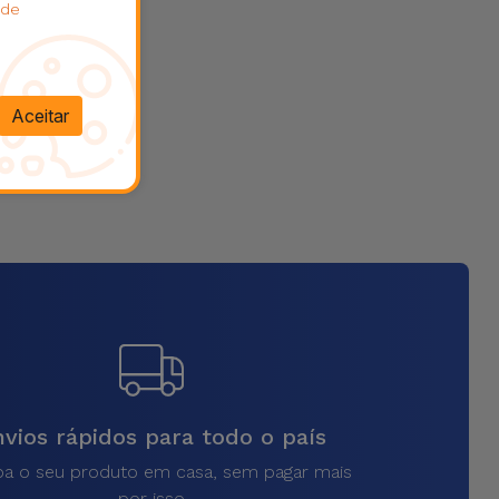
 de
Aceitar
vios rápidos para todo o país
a o seu produto em casa, sem pagar mais
por isso