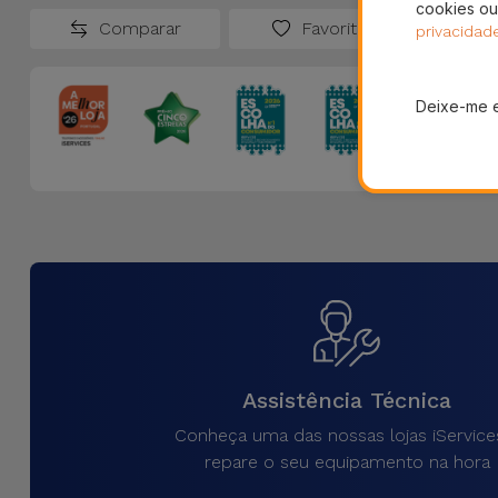
cookies ou
Comparar
Favoritos
privacidad
Deixe-me 
Assistência Técnica
Conheça uma das nossas lojas iService
repare o seu equipamento na hora