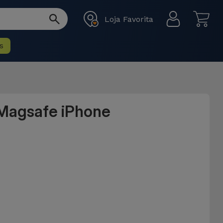
Loja Favorita
s
 Magsafe iPhone