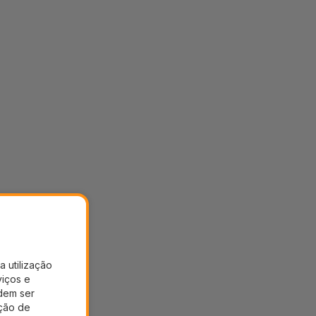
a utilização
viços e
dem ser
ação de