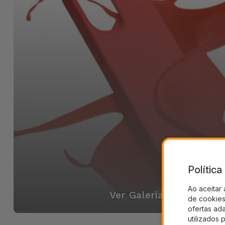
Polític
Ao aceitar 
Ver Galeria
de cookies 
ofertas ad
utilizados 