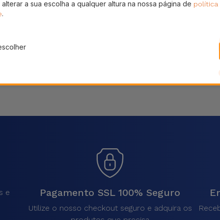
 alterar a sua escolha a qualquer altura na nossa página de
política
Partilhar
.
e
escolher
Pagamento SSL 100% Seguro
En
s e
Utilize o nosso checkout seguro e adquira os
Receb
produtos que precisa