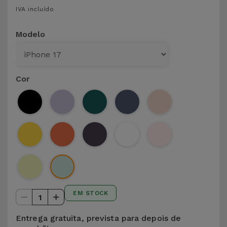
para
IVA incluído
Outras
Telemóvel
Marcas
Modelo
Gadgets
Ver
tudo
Higiene
Cor
e Casa
Carteiras,
Bolsas e
Malas
Localizadores
e Acessórios
EM STOCK
1
Mobilidade,
Auto e
Entrega gratuita, prevista para depois de