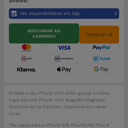
Bicicleta
amanhã!
Ver disponibilidade em loja
Acessórios
de
Computador
ADICIONAR AO
Comprar Já
CARRINHO
Acessórios
iPad e
Tablet
Kids
Ver
Proteja o seu iPhone com estilo graças à nossa
tudo
Capa Silicone iPhone com Magsafe integrado!
Encontre-as na iServices. Disponível em várias
cores.
*As capas para o iPhone 6/6 Plus/6S/6S Plus e