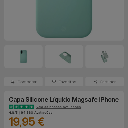
Apple Watch
Adaptadores
Samsung
Recondicionados
Capas e
Xiaomi
Samsung
Películas
Recondicionados
Huawei
Powerbanks
iMac
Recondicionados
Oppo
Carregadores
Consolas
OnePlus
Auriculares
Recondicionadas
Comparar
Favoritos
Partilhar
e Colunas
Google
Ver
Capa Silicone Líquido Magsafe iPhone
Smartwatches
tudo
Dyson
e Braceletes
Veja as nossas avaliações
4,8/5 | 94 360 Avaliações
19,95 €
TCL
Correntes