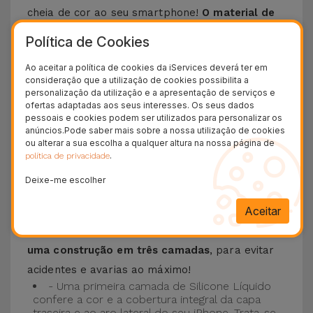
cheia de cor ao seu smartphone!
O material de
silicone líquido permite que o telemóvel não
Política de Cookies
escorregue da mão e é resistente a riscos
.
Ao aceitar a política de cookies da iServices deverá ter em
Esta Capa é compatível com os modelos
iPhone
consideração que a utilização de cookies possibilita a
15
, 14, 13, 12 entre outros bem como os mais
personalização da utilização e a apresentação de serviços e
ofertas adaptadas aos seus interesses. Os seus dados
recentes modelos da Apple, o
iPhone 16
e
pessoais e cookies podem ser utilizados para personalizar os
iPhone 17
.
anúncios.Pode saber mais sobre a nossa utilização de cookies
ou alterar a sua escolha a qualquer altura na nossa página de
.
política de privacidade
Proteção de 3 camadas com as Capas
Silicone
Deixe-me escolher
Aceitar
As nossas
Capas Silicone iPhone contam com
uma construção robusta e de qualidade, com
uma construção em três camadas
, para evitar
acidentes e avarias ao máximo!
- Uma primeira camada de Silicone Líquido
confere a cor e a cobertura integral da capa
traseira e ao aro lateral do seu iPhone. Trata-se