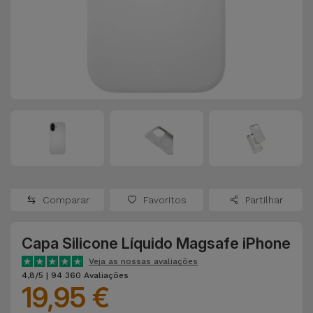
Apple Watch
Adaptadores
Samsung
Recondicionados
Capas e
Xiaomi
Samsung
Películas
Recondicionados
Huawei
Powerbanks
iMac
Recondicionados
Oppo
Carregadores
Consolas
OnePlus
Auriculares
Recondicionadas
Comparar
Favoritos
Partilhar
e Colunas
Google
Ver
Capa Silicone Líquido Magsafe iPhone
Smartwatches
tudo
Dyson
e Braceletes
Veja as nossas avaliações
4,8/5 | 94 360 Avaliações
19,95 €
TCL
Correntes