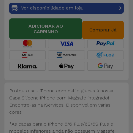
Bicicleta
Ver disponibilidade em loja
Acessórios
de
ADICIONAR AO
Comprar Já
Computador
CARRINHO
Acessórios
iPad e
Tablet
Kids
Proteja o seu iPhone com estilo graças à nossa
Ver
Capa Silicone iPhone com Magsafe integrado!
tudo
Encontre-as na iServices. Disponível em várias
cores.
*As capas para o iPhone 6/6 Plus/6S/6S Plus e
modelos inferiores ainda não possuem Magsafe