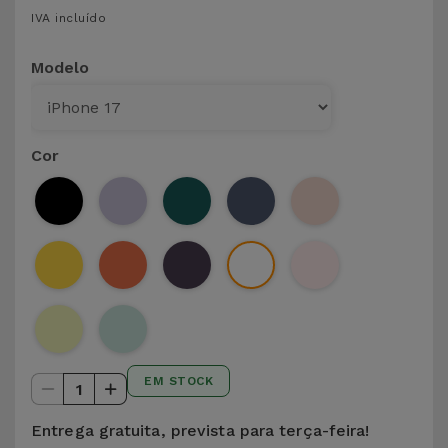
para
IVA incluído
Outras
Telemóvel
Marcas
Modelo
Gadgets
Ver
tudo
Higiene
Cor
e Casa
Carteiras,
Bolsas e
Malas
Localizadores
e Acessórios
EM STOCK
1
Mobilidade,
Auto e
Entrega gratuita, prevista para terça-feira!