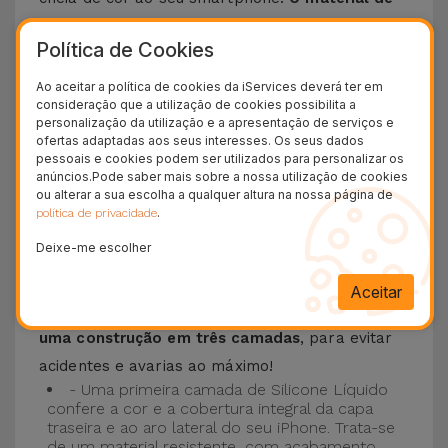
silicone líquido permite que o telemóvel não
Política de Cookies
escorregue da mão e é resistente a riscos
.
Esta Capa é compatível com os modelos
iPhone
Ao aceitar a política de cookies da iServices deverá ter em
consideração que a utilização de cookies possibilita a
15
, 14, 13, 12 entre outros bem como os mais
personalização da utilização e a apresentação de serviços e
recentes modelos da Apple, o
iPhone 16
e
ofertas adaptadas aos seus interesses. Os seus dados
pessoais e cookies podem ser utilizados para personalizar os
iPhone 17
.
anúncios.Pode saber mais sobre a nossa utilização de cookies
ou alterar a sua escolha a qualquer altura na nossa página de
Proteção de 3 camadas com as Capas
.
política de privacidade
Silicone
Deixe-me escolher
As nossas
Capas Silicone iPhone contam com
Aceitar
uma construção robusta e de qualidade, com
uma construção em três camadas
, para evitar
acidentes e avarias ao máximo!
- Uma primeira camada de Silicone Líquido
confere a cor e a cobertura integral da capa
traseira e ao aro lateral do seu iPhone. Trata-se
de um material resistente, com acabamento