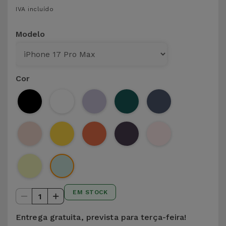
para
IVA incluído
Outras
Telemóvel
Marcas
Modelo
Gadgets
Ver
tudo
Higiene
Cor
e Casa
Carteiras,
Bolsas e
Malas
Localizadores
e Acessórios
EM STOCK
1
Mobilidade,
Auto e
Entrega gratuita, prevista para terça-feira!