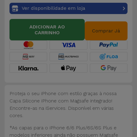
Bicicleta
Ver disponibilidade em loja
Acessórios
de
ADICIONAR AO
Comprar Já
Computador
CARRINHO
Acessórios
iPad e
Tablet
Kids
Proteja o seu iPhone com estilo graças à nossa
Ver
Capa Silicone iPhone com Magsafe integrado!
tudo
Encontre-as na iServices. Disponível em várias
cores.
*As capas para o iPhone 6/6 Plus/6S/6S Plus e
modelos inferiores ainda não possuem Magsafe