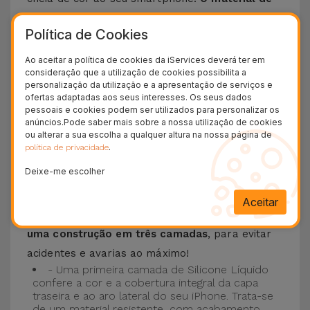
silicone líquido permite que o telemóvel não
Política de Cookies
escorregue da mão e é resistente a riscos
.
Esta Capa é compatível com os modelos
iPhone
Ao aceitar a política de cookies da iServices deverá ter em
consideração que a utilização de cookies possibilita a
15
, 14, 13, 12 entre outros bem como os mais
personalização da utilização e a apresentação de serviços e
recentes modelos da Apple, o
iPhone 16
e
ofertas adaptadas aos seus interesses. Os seus dados
pessoais e cookies podem ser utilizados para personalizar os
iPhone 17
.
anúncios.Pode saber mais sobre a nossa utilização de cookies
ou alterar a sua escolha a qualquer altura na nossa página de
Proteção de 3 camadas com as Capas
.
política de privacidade
Silicone
Deixe-me escolher
As nossas
Capas Silicone iPhone contam com
Aceitar
uma construção robusta e de qualidade, com
uma construção em três camadas
, para evitar
acidentes e avarias ao máximo!
- Uma primeira camada de Silicone Líquido
confere a cor e a cobertura integral da capa
traseira e ao aro lateral do seu iPhone. Trata-se
de um material resistente, com acabamento