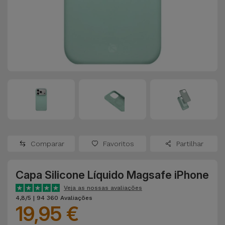
Apple Watch
Adaptadores
Samsung
Recondicionados
Capas e
Xiaomi
Samsung
Películas
Recondicionados
Huawei
Powerbanks
iMac
Recondicionados
Oppo
Carregadores
Consolas
OnePlus
Auriculares
Recondicionadas
Comparar
Favoritos
Partilhar
e Colunas
Google
Ver
Capa Silicone Líquido Magsafe iPhone
Smartwatches
tudo
Dyson
e Braceletes
Veja as nossas avaliações
4,8/5 | 94 360 Avaliações
19,95 €
TCL
Correntes