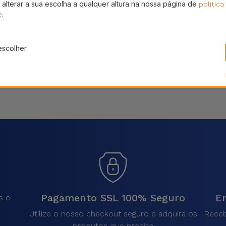
 alterar a sua escolha a qualquer altura na nossa página de
política
Partilhar
.
e
escolher
Pagamento SSL 100% Seguro
En
s e
Utilize o nosso checkout seguro e adquira os
Receb
produtos que precisa