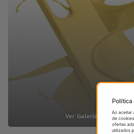
Polític
Ao aceitar 
Ver Galeria
de cookies 
ofertas ad
utilizados 