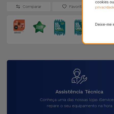
cookies ou
Comparar
Favoritos
privacidad
Deixe-me 
Assistência Técnica
Conheça uma das nossas lojas iService
repare o seu equipamento na hora