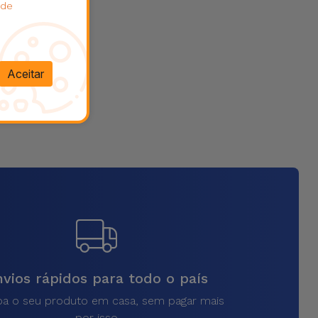
 de
Aceitar
vios rápidos para todo o país
a o seu produto em casa, sem pagar mais
por isso