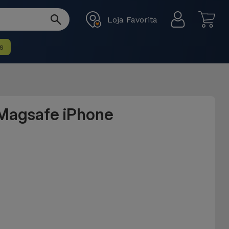
Loja Favorita
s
 Magsafe iPhone