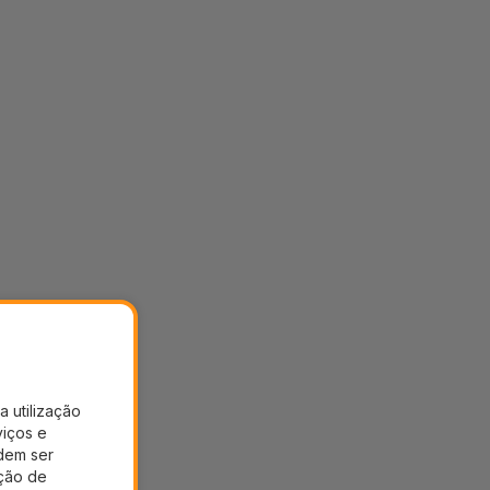
a utilização
viços e
dem ser
ação de