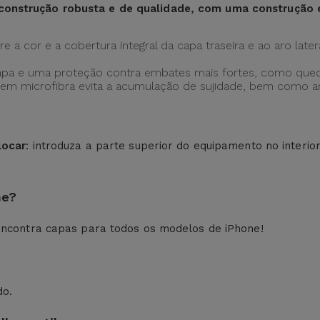
construção robusta e de qualidade, com uma construção
 a cor e a cobertura integral da capa traseira e ao aro later
apa e uma proteção contra embates mais fortes, como qued
ção em microfibra evita a acumulação de sujidade, bem como
locar
: introduza a parte superior do equipamento no interio
ne?
ncontra capas para todos os modelos de iPhone!
do.