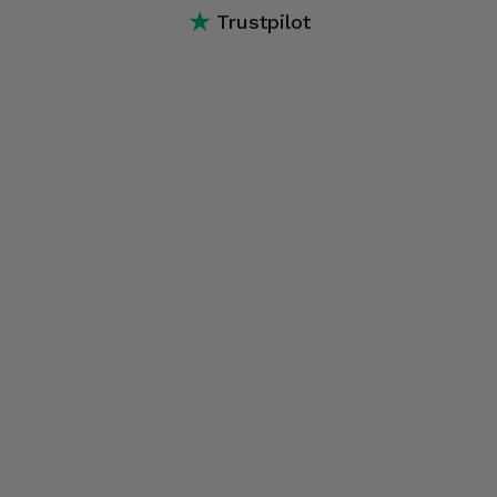
★
Trustpilot
ecrã, software, conectividade, conexões, entre outros.