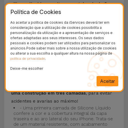
silicone líquido permite que o telemóvel não
Política de Cookies
escorregue da mão e é resistente a riscos
.
Esta Capa é compatível com os modelos
iPhone
Ao aceitar a política de cookies da iServices deverá ter em
consideração que a utilização de cookies possibilita a
15
, 14, 13, 12 entre outros bem como os mais
personalização da utilização e a apresentação de serviços e
recentes modelos da Apple, o
iPhone 16
e
ofertas adaptadas aos seus interesses. Os seus dados
pessoais e cookies podem ser utilizados para personalizar os
iPhone 17
.
anúncios.Pode saber mais sobre a nossa utilização de cookies
ou alterar a sua escolha a qualquer altura na nossa página de
Proteção de 3 camadas com as Capas
.
política de privacidade
Silicone
Deixe-me escolher
As nossas
Capas Silicone iPhone contam com
Aceitar
uma construção robusta e de qualidade, com
uma construção em três camadas
, para evitar
acidentes e avarias ao máximo!
- Uma primeira camada de Silicone Líquido
confere a cor e a cobertura integral da capa
traseira e ao aro lateral do seu iPhone. Trata-se
de um material resistente, com acabamento