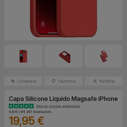
Apple Watch
Adaptadores
Samsung
Recondicionados
Capas e
Xiaomi
Samsung
Películas
Recondicionados
Huawei
Powerbanks
iMac
Recondicionados
Oppo
Carregadores
Consolas
OnePlus
Auriculares
Recondicionadas
Comparar
Favoritos
Partilhar
e Colunas
Google
Ver
Capa Silicone Líquido Magsafe iPhone
Smartwatches
tudo
Dyson
e Braceletes
Veja as nossas avaliações
4,8/5 | 94 261 Avaliações
19,95 €
TCL
Correntes