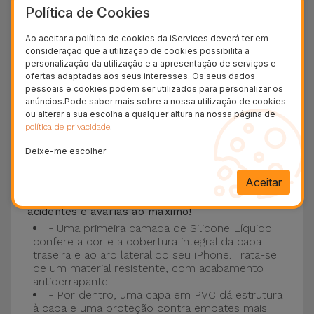
Política de Cookies
Esta Capa é compatível com os modelos
iPhone
15
, 14, 13, 12 entre outros bem como os mais
Ao aceitar a política de cookies da iServices deverá ter em
consideração que a utilização de cookies possibilita a
recentes modelos da Apple, o
iPhone 16
e
personalização da utilização e a apresentação de serviços e
iPhone 17
.
ofertas adaptadas aos seus interesses. Os seus dados
pessoais e cookies podem ser utilizados para personalizar os
Proteção de 3 camadas com as Capas
anúncios.Pode saber mais sobre a nossa utilização de cookies
ou alterar a sua escolha a qualquer altura na nossa página de
Silicone
.
política de privacidade
Deixe-me escolher
As nossas
Capas Silicone iPhone contam com
uma construção robusta e de qualidade, com
Aceitar
uma construção em três camadas
, para evitar
acidentes e avarias ao máximo!
- Uma primeira camada de Silicone Líquido
confere a cor e a cobertura integral da capa
traseira e ao aro lateral do seu iPhone. Trata-se
de um material resistente, com acabamento
antiderrapante.
- Por dentro, uma capa em PVC dá estrutura
à capa e uma proteção contra embates mais