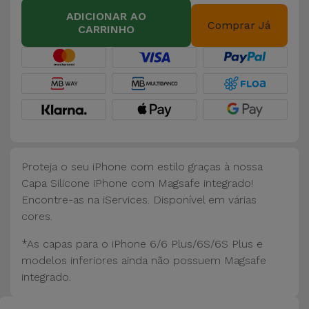
Bicicleta
ADICIONAR AO
Comprar Já
CARRINHO
Acessórios
de
Computador
Acessórios
iPad e
Tablet
Proteja o seu iPhone com estilo graças à nossa
Kids
Capa Silicone iPhone com Magsafe integrado!
Encontre-as na iServices. Disponível em várias
cores.
Ver
tudo
*As capas para o iPhone 6/6 Plus/6S/6S Plus e
modelos inferiores ainda não possuem Magsafe
integrado.