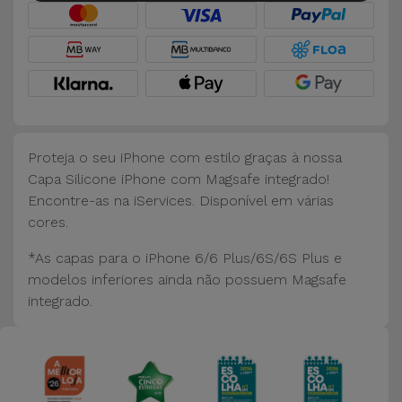
Bicicleta
Acessórios
de
Computador
Acessórios
Proteja o seu iPhone com estilo graças à nossa
iPad e
Capa Silicone iPhone com Magsafe integrado!
Tablet
Encontre-as na iServices. Disponível em várias
cores.
Kids
*As capas para o iPhone 6/6 Plus/6S/6S Plus e
modelos inferiores ainda não possuem Magsafe
Ver
integrado.
tudo