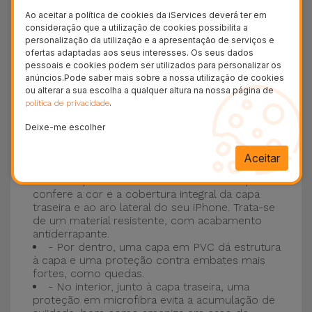
recentes modelos da Apple, o
iPhone 16
e
Ao aceitar a política de cookies da iServices deverá ter em
iPhone 17
.
consideração que a utilização de cookies possibilita a
personalização da utilização e a apresentação de serviços e
ofertas adaptadas aos seus interesses. Os seus dados
Proteção de 3 camadas com as Capas
pessoais e cookies podem ser utilizados para personalizar os
Silicone
anúncios.Pode saber mais sobre a nossa utilização de cookies
ou alterar a sua escolha a qualquer altura na nossa página de
.
política de privacidade
As nossas
Capas Silicone iPhone contam com
uma construção robusta e de qualidade, com
Deixe-me escolher
uma construção em três camadas
, para evitar
Aceitar
acidentes e avarias ao máximo!
- Uma primeira camada de Silicone Líquido
confere a cor e a cobertura integral da capa
traseira e ao aro lateral do seu iPhone. Trata-se
de um material resistente, com acabamento
antiderrapante.
- Por dentro, uma capa em PVC dá estrutura
à capa e uma proteção contra embates mais
fortes, como quedas.
- No interior, junto à capa traseira, uma
proteção em microfibra evita a acumulação de