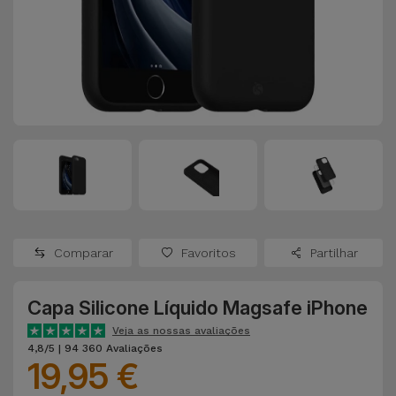
Apple Watch
Adaptadores
Samsung
Recondicionados
Capas e
Xiaomi
Samsung
Películas
Recondicionados
Huawei
Powerbanks
iMac
Recondicionados
Oppo
Carregadores
Consolas
OnePlus
Auriculares
Recondicionadas
Comparar
Favoritos
Partilhar
e Colunas
Google
Ver
Capa Silicone Líquido Magsafe iPhone
Smartwatches
tudo
Dyson
e Braceletes
Veja as nossas avaliações
4,8/5 | 94 360 Avaliações
19,95 €
TCL
Correntes