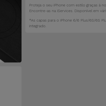
Proteja o seu iPhone com estilo graças à n
Encontre-as na iServices. Disponível em vári
*As capas para o iPhone 6/6 Plus/6S/6S Pl
integrado.