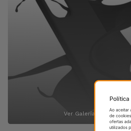
Polític
Ao aceitar 
Ver Galeria
de cookies 
ofertas ad
utilizados 