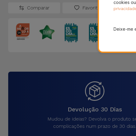
cookies ou
Comparar
Favoritos
privacidad
Deixe-me 
Devolução 30 Dias
Mudou de ideias? Devolva o produto 
complicações num prazo de 30 dias