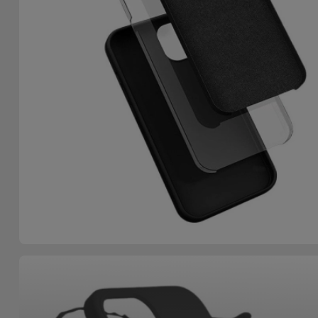
Bicicleta
Acessórios
de
Computador
Acessórios
iPad e
Tablet
Kids
Ver
tudo