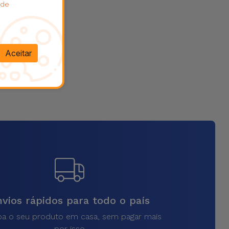
 de
Aceitar
vios rápidos para todo o país
a o seu produto em casa, sem pagar mais
por isso