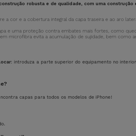
construção robusta e de qualidade, com uma construção
 a cor e a cobertura integral da capa traseira e ao aro later
apa e uma proteção contra embates mais fortes, como qued
ção em microfibra evita a acumulação de sujidade, bem como
locar
: introduza a parte superior do equipamento no interio
ne?
ncontra capas para todos os modelos de iPhone!
do.