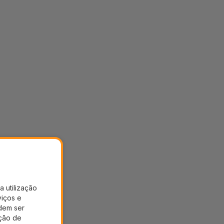
a utilização
viços e
dem ser
ação de