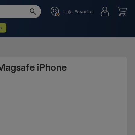
Loja Favorita
s
 Magsafe iPhone