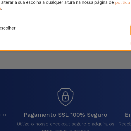
 alterar a sua escolha a qualquer altura na nossa página de
política
Partilhar
.
e
escolher
Pagamento SSL 100% Seguro
En
sem
.
Utilize o nosso checkout seguro e adquira os
Receb
produtos que precisa