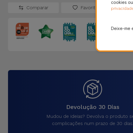
cookies ou
Comparar
Favoritos
privacidad
Deixe-me 
Devolução 30 Dias
Mudou de ideias? Devolva o produto 
complicações num prazo de 30 dias