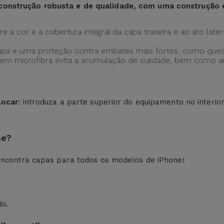
construção robusta e de qualidade, com uma construção
 a cor e a cobertura integral da capa traseira e ao aro later
apa e uma proteção contra embates mais fortes, como qued
ção em microfibra evita a acumulação de sujidade, bem como
locar
: introduza a parte superior do equipamento no interio
ne?
ncontra capas para todos os modelos de iPhone!
do.