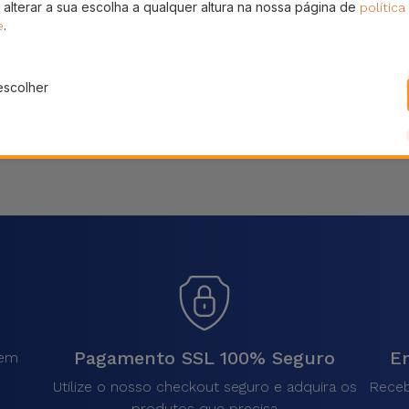
 alterar a sua escolha a qualquer altura na nossa página de
política
Partilhar
.
e
escolher
Pagamento SSL 100% Seguro
En
sem
.
Utilize o nosso checkout seguro e adquira os
Receb
produtos que precisa