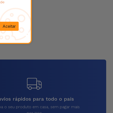
 de
Aceitar
vios rápidos para todo o país
a o seu produto em casa, sem pagar mais
por isso