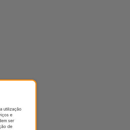
a utilização
viços e
dem ser
ação de