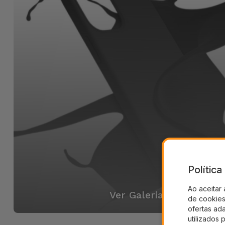
Polític
Ao aceitar 
Ver Galeria
de cookies 
ofertas ad
utilizados 