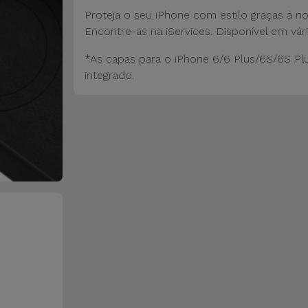
Proteja o seu iPhone com estilo graças à n
Encontre-as na iServices. Disponível em vári
*As capas para o iPhone 6/6 Plus/6S/6S Pl
integrado.