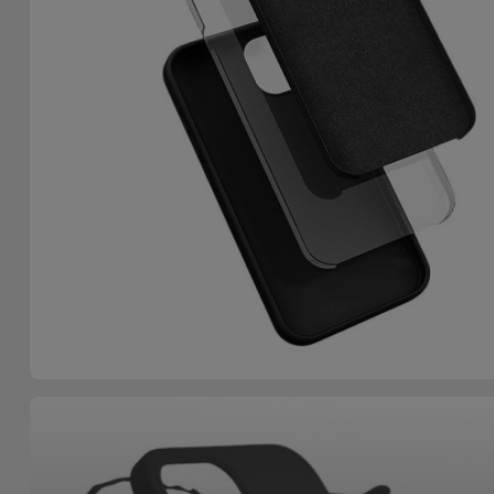
Bicicleta
Acessórios
de
Computador
Acessórios
iPad e
Tablet
Kids
Ver
tudo