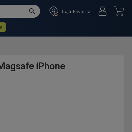
Loja Favorita
s
 Magsafe iPhone