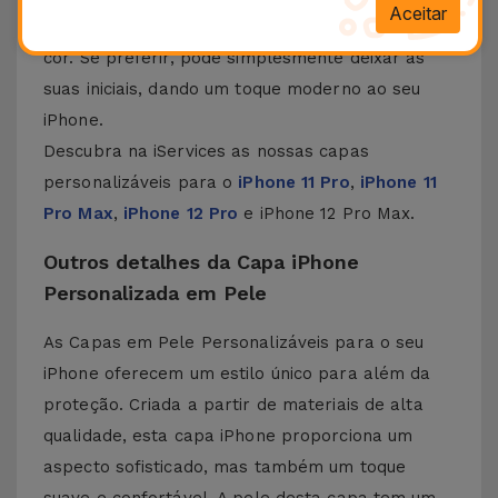
Aceitar
a cor das letras: douradas, prateadas ou sem
cor. Se preferir, pode simplesmente deixar as
suas iniciais, dando um toque moderno ao seu
iPhone.
Descubra na iServices as nossas capas
personalizáveis para o
iPhone 11 Pro
,
iPhone 11
Pro Max
,
iPhone 12 Pro
e
i
Phone 12 Pro Max
.
Outros detalhes da Capa iPhone
Personalizada em Pele
As Capas em Pele Personalizáveis para o seu
iPhone oferecem um estilo único para além da
proteção. Criada a partir de materiais de alta
qualidade, esta capa iPhone proporciona um
aspecto sofisticado, mas também um toque