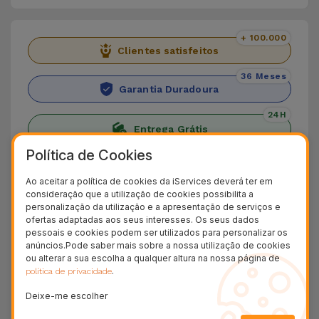
+ 100.000
Clientes satisfeitos
36 Meses
Garantia Duradoura
24H
Entrega Grátis
Política de Cookies
Capa iPhone Personalizada em Pele
Ao aceitar a política de cookies da iServices deverá ter em
consideração que a utilização de cookies possibilita a
A Capa iPhone Personalizada em Pele oferece
personalização da utilização e a apresentação de serviços e
mais do que uma proteção extra ao seu
ofertas adaptadas aos seus interesses. Os seus dados
pessoais e cookies podem ser utilizados para personalizar os
smartphone. Oferece um toque único de estilo ao
anúncios.Pode saber mais sobre a nossa utilização de cookies
seu telemóvel. Deixe a sua personalidade
ou alterar a sua escolha a qualquer altura na nossa página de
.
política de privacidade
expressar-se, graças às suas cinco elegantes
cores e a possibilidade de incorporar uma
Deixe-me escolher
palavra até 6 caracteres. Poderá ainda escolher