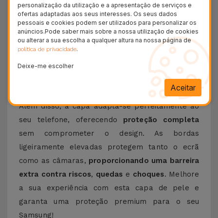
personalização da utilização e a apresentação de serviços e
acessórios compatíveis de forma prática e
ofertas adaptadas aos seus interesses. Os seus dados
pessoais e cookies podem ser utilizados para personalizar os
intuitiva. A tecnologia MagSafe proporciona um
anúncios.Pode saber mais sobre a nossa utilização de cookies
carregamento sem fios mais eficiente
e
ou alterar a sua escolha a qualquer altura na nossa página de
.
política de privacidade
estabilidade extra para acessórios, sendo ideal
para quem valoriza conveniência no dia a dia.
Deixe-me escolher
Aproveite, e conheça a nossa
Película Samsung
Aceitar
para o seu Smartphone.
Além disso, a capa adapta-se perfeitamente ao
seu telefone, oferecendo
proteção completa
sem comprometer o design. As bordas
ligeiramente elevadas protegem tanto o ecrã
como as câmaras,
proporcionando uma barreira
extra contra
riscos
,
quedas
e
choques
. Melhore
a sua experiência com esta capa de pele e
garanta uma proteção premium para o seu
Samsung!