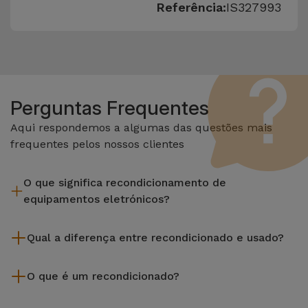
Referência:
IS327993
Perguntas Frequentes
Aqui respondemos a algumas das questões mais
frequentes pelos nossos clientes
O que significa recondicionamento de
equipamentos eletrónicos?
Recondicionar envolve várias etapas como a inspeção,
Qual a diferença entre recondicionado e usado?
limpeza sem esquecer a reparação de algum componente
com defeito. Vale lembrar que todos os equipamentos
Os recondicionados iServices são cuidadosamente testados
recondicionados da Services passam por vários e rigorosos
O que é um recondicionado?
e preparados por técnicos especializados para assegurar o
testes de qualidade e desempenho antes de serem
seu perfeito funcionamento. Ao contrário de um produto
Um produto Recondicionado trata-se de um equipamento
colocados à venda.