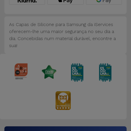
Bicicleta
Acessórios
de
As Capas de Silicone para Samsung da iServices
Computador
oferecem-lhe uma maior segurança no seu dia a
dia. Concebidas num material durável, encontre a
sua!
Acessórios
iPad e
Tablet
Kids
Ver
tudo