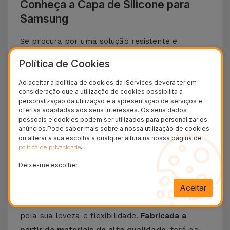
Conheça a Capa de Silicone para
Samsung
Se procura por uma solução resistente e
elegante para proteger o teu
Smartphone
Política de Cookies
Samsung
, apresentamos a
Capa de Silicone
.
Ao aceitar a política de cookies da iServices deverá ter em
Com um
design minimalista e extremamente
consideração que a utilização de cookies possibilita a
funcional
, esta capa oferece
a melhor proteção
personalização da utilização e a apresentação de serviços e
ofertas adaptadas aos seus interesses. Os seus dados
ao seu telemóvel
a que se junta um toque suave
pessoais e cookies podem ser utilizados para personalizar os
sem descurar o design icónico e funcionalidades
anúncios.Pode saber mais sobre a nossa utilização de cookies
ou alterar a sua escolha a qualquer altura na nossa página de
do seu telemóvel da Samsung.
.
política de privacidade
Descubra as vantagens de uma Capa de
Deixe-me escolher
Silicone Samsung
Aceitar
A
Capa de Silicone para Samsung
destaca-se
pela sua leveza e flexibilidade.
Fabricada a