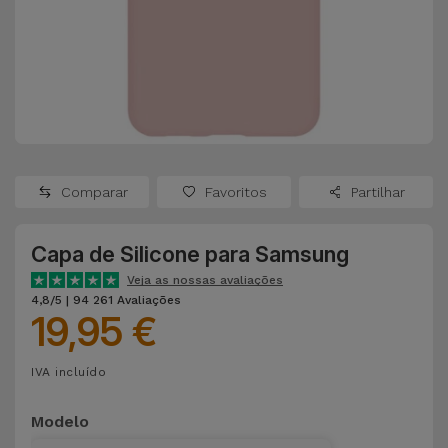
Apple Watch
Adaptadores
Samsung
Recondicionados
Capas e
Xiaomi
Samsung
Películas
Recondicionados
Huawei
Powerbanks
iMac
Recondicionados
Comparar
Favoritos
Partilhar
Oppo
Carregadores
Consolas
Capa de Silicone para Samsung
OnePlus
Auriculares
Recondicionadas
Veja as nossas avaliações
e Colunas
4,8/5 | 94 261 Avaliações
Google
19,95 €
Ver
Smartwatches
tudo
Dyson
IVA incluído
e Braceletes
TCL
Modelo
Correntes