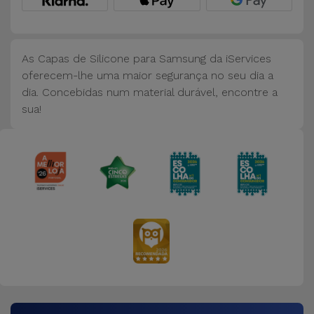
Bicicleta
Acessórios
de
As Capas de Silicone para Samsung da iServices
Computador
oferecem-lhe uma maior segurança no seu dia a
dia. Concebidas num material durável, encontre a
sua!
Acessórios
iPad e
Tablet
Kids
Ver
tudo