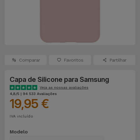
Apple Watch
Adaptadores
Samsung
Recondicionados
Capas e
Xiaomi
Samsung
Películas
Recondicionados
Huawei
Powerbanks
iMac
Recondicionados
Comparar
Favoritos
Partilhar
Oppo
Carregadores
Consolas
Capa de Silicone para Samsung
OnePlus
Auriculares
Recondicionadas
Veja as nossas avaliações
e Colunas
4,8/5 | 94 533 Avaliações
Google
19,95 €
Ver
Smartwatches
tudo
Dyson
IVA incluído
e Braceletes
TCL
Modelo
Correntes