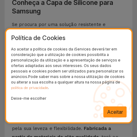
Conheça a Capa de Silicone para
Samsung
Se procura por uma solução resistente e
elegante para proteger o teu
Smartphone
Política de Cookies
Samsung
, apresentamos a
Capa de Silicone
.
Ao aceitar a política de cookies da iServices deverá ter em
Com um
design minimalista e extremamente
consideração que a utilização de cookies possibilita a
funcional
, esta capa oferece
a melhor proteção
personalização da utilização e a apresentação de serviços e
ofertas adaptadas aos seus interesses. Os seus dados
ao seu telemóvel
a que se junta um toque suave
pessoais e cookies podem ser utilizados para personalizar os
sem descurar o design icónico e funcionalidades
anúncios.Pode saber mais sobre a nossa utilização de cookies
ou alterar a sua escolha a qualquer altura na nossa página de
do seu telemóvel da Samsung.
.
política de privacidade
Descubra as vantagens de uma Capa de
Deixe-me escolher
Silicone Samsung
Aceitar
A
Capa de Silicone para Samsung
destaca-se
pela sua leveza e flexibilidade.
Fabricada a