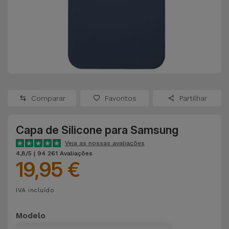
Apple Watch
Adaptadores
Samsung
Recondicionados
Capas e
Xiaomi
Samsung
Películas
Recondicionados
Huawei
Powerbanks
iMac
Recondicionados
Comparar
Favoritos
Partilhar
Oppo
Carregadores
Consolas
Capa de Silicone para Samsung
OnePlus
Auriculares
Recondicionadas
Veja as nossas avaliações
e Colunas
4,8/5 | 94 261 Avaliações
Google
19,95 €
Ver
Smartwatches
tudo
Dyson
IVA incluído
e Braceletes
TCL
Modelo
Correntes