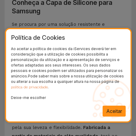
Conheça a Capa de Silicone para
Samsung
Se procura por uma solução resistente e
elegante para proteger o teu
Smartphone
Política de Cookies
Samsung
, apresentamos a
Capa de Silicone
.
Ao aceitar a política de cookies da iServices deverá ter em
Com um
design minimalista e extremamente
consideração que a utilização de cookies possibilita a
funcional
, esta capa oferece
a melhor proteção
personalização da utilização e a apresentação de serviços e
ofertas adaptadas aos seus interesses. Os seus dados
ao seu telemóvel
a que se junta um toque suave
pessoais e cookies podem ser utilizados para personalizar os
sem descurar o design icónico e funcionalidades
anúncios.Pode saber mais sobre a nossa utilização de cookies
ou alterar a sua escolha a qualquer altura na nossa página de
do seu telemóvel da Samsung.
.
política de privacidade
Descubra as vantagens de uma Capa de
Deixe-me escolher
Silicone Samsung
Aceitar
A
Capa de Silicone para Samsung
destaca-se
pela sua leveza e flexibilidade.
Fabricada a