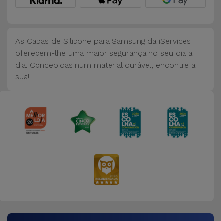
Bicicleta
Acessórios
de
As Capas de Silicone para Samsung da iServices
Computador
oferecem-lhe uma maior segurança no seu dia a
dia. Concebidas num material durável, encontre a
sua!
Acessórios
iPad e
Tablet
Kids
Ver
tudo