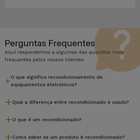
Perguntas Frequentes
Aqui respondemos a algumas das questões mais
frequentes pelos nossos clientes
O que significa recondicionamento de
equipamentos eletrónicos?
Recondicionar envolve várias etapas como a inspeção,
Qual a diferença entre recondicionado e usado?
limpeza sem esquecer a reparação de algum componente
com defeito. Vale lembrar que todos os equipamentos
Os recondicionados iServices são cuidadosamente testados
recondicionados da Services passam por vários e rigorosos
O que é um recondicionado?
e preparados por técnicos especializados para assegurar o
testes de qualidade e desempenho antes de serem
seu perfeito funcionamento. Ao contrário de um produto
Um produto Recondicionado trata-se de um equipamento
colocados à venda.
usado, um equipamento recondicionado da iServices oferece
Como saber se um produto é recondicionado?
que foi pouco ou nada utilizado. Pode ter sido expostos em