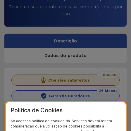
Receba o seu produto em casa, sem pagar mais por
isso
Descrição
Dados do produto
+ 100.000
Clientes satisfeitos
36 Meses
Garantia Duradoura
24H
Política de Cookies
Entrega Grátis
Ao aceitar a política de cookies da iServices deverá ter em
Conheça a Capa Xiaomi Flip Book
consideração que a utilização de cookies possibilita a