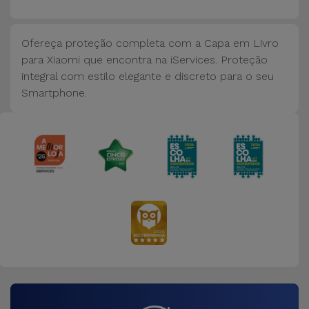
Bicicleta
Acessórios
Ofereça proteção completa com a Capa em Livro
de
para Xiaomi que encontra na iServices. Proteção
Computador
integral com estilo elegante e discreto para o seu
Smartphone.
Acessórios
iPad e
Tablet
Kids
Ver
tudo