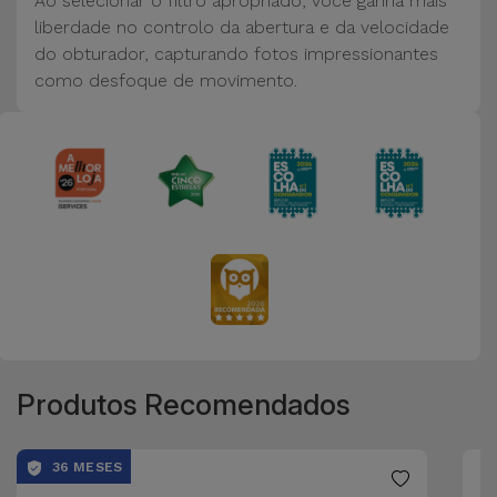
Ao selecionar o filtro apropriado, você ganha mais
Bicicleta
liberdade no controlo da abertura e da velocidade
do obturador, capturando fotos impressionantes
Acessórios
como desfoque de movimento.
de
Computador
Acessórios
iPad e
Tablet
Kids
Ver
tudo
Produtos Recomendados
36 MESES