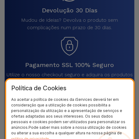
Devolução 30 Dias
Mudou de ideias? Devolva o produto sem
complicações num prazo de 30 dias.
Pagamento SSL 100% Seguro
Utilize o nosso checkout seguro e adquira os produtos
que precisa
Política de Cookies
Ao aceitar a política de cookies da iServices deverá ter em
consideração que a utilização de cookies possibilita a
personalização da utilização e a apresentação de serviços e
ofertas adaptadas aos seus interesses. Os seus dados
Envios rápidos para todo o país
pessoais e cookies podem ser utilizados para personalizar os
anúncios.Pode saber mais sobre a nossa utilização de cookies
Receba o seu produto em casa, sem pagar mais por
ou alterar a sua escolha a qualquer altura na nossa página de
isso
.
política de privacidade