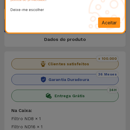
Deixe-me escolher
Aceitar
Descrição
Dados do produto
+ 100.000
Clientes satisfeitos
36 Meses
Garantia Duradoura
24H
Entrega Grátis
Na Caixa:
Filtro ND8 × 1
Filtro ND16 × 1