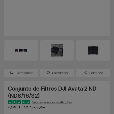
Apple Watch
Adaptadores
Samsung
Recondicionados
Capas e
Xiaomi
Samsung
Películas
Recondicionados
Huawei
Powerbanks
iMac
Recondicionados
Oppo
Carregadores
Consolas
OnePlus
Auriculares
Recondicionadas
Comparar
Favoritos
Partilhar
e Colunas
Google
Ver
Conjunto de Filtros DJI Avata 2 ND
Smartwatches
tudo
Dyson
(ND8/16/32)
e Braceletes
Veja as nossas avaliações
TCL
4,8/5 | 94 315 Avaliações
Correntes