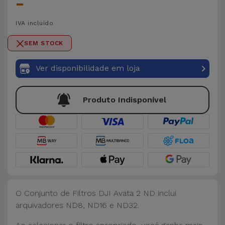
-
para
Outras
Telemóvel
IVA incluído
Marcas
Gadgets
SEM STOCK
Ver
tudo
Ver disponibilidade em loja
Higiene
e Casa
Produto Indisponível
Carteiras,
Bolsas e
Malas
Localizadores
e Acessórios
O Conjunto de Filtros DJI Avata 2 ND inclui
Mobilidade,
arquivadores ND8, ND16 e ND32.
Auto e