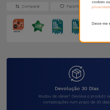
cookies ou
Comparar
Favoritos
privacidad
Deixe-me 
Devolução 30 Dias
Mudou de ideias? Devolva o produto 
complicações num prazo de 30 dias