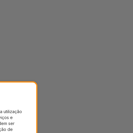
a utilização
viços e
dem ser
ação de