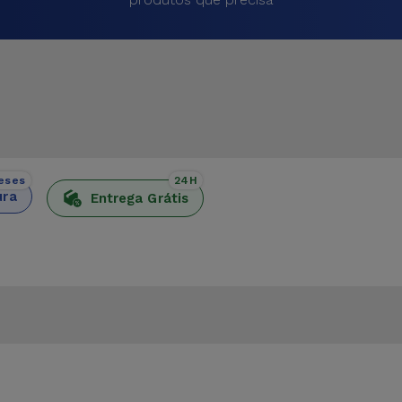
eses
24H
ura
Entrega Grátis