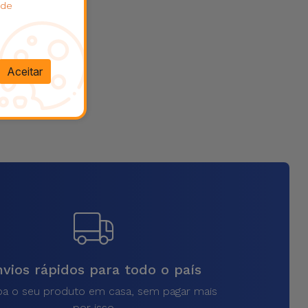
 de
Aceitar
vios rápidos para todo o país
a o seu produto em casa, sem pagar mais
por isso