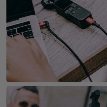
Bicicleta
Acessórios
de
Computador
Acessórios
iPad e
Tablet
Kids
Ver
tudo