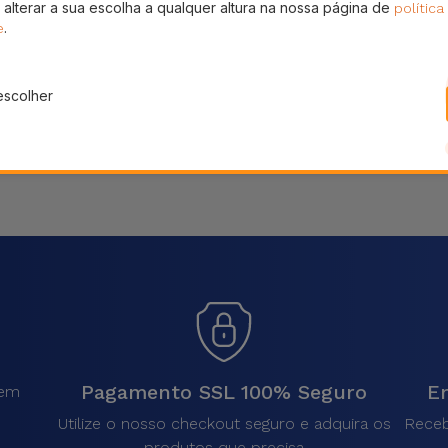
 alterar a sua escolha a qualquer altura na nossa página de
política
Partilhar
.
e
escolher
Pagamento SSL 100% Seguro
En
sem
.
Utilize o nosso checkout seguro e adquira os
Receb
produtos que precisa