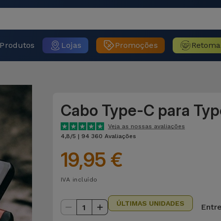
Produtos
Lojas
Promoções
Retoma
Cabo Type-C para Ty
Veja as nossas avaliações
4,8/5 | 94 360 Avaliações
19,95 €
IVA incluído
ÚLTIMAS UNIDADES
Entre
1