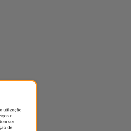
a utilização
viços e
dem ser
ação de