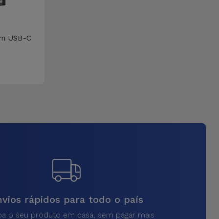
om USB-C
vios rápidos para todo o país
a o seu produto em casa, sem pagar mais