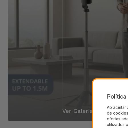
Polític
Ao aceitar 
Ver Galeria
de cookies 
ofertas ad
utilizados 