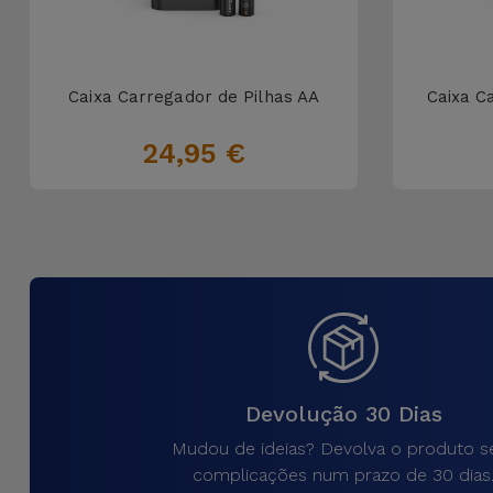
Caixa Carregador de Pilhas AA
Caixa C
24,95 €
Devolução 30 Dias
Mudou de ideias? Devolva o produto 
complicações num prazo de 30 dias