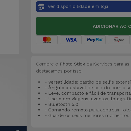
Ver disponibilidade em loja
ADICIONAR AO 
Compre o
Photo Stick
da iServices para as
destacamos por isso:
-
Versatilidade
: bastão de selfie extens
-
Ângulo ajustável
de acordo com a su
-
Leve, compacto e fácil de transport
-
Use-o em viagens, eventos, fotografia
-
Bluetooth 5.0
-
Comando remoto
para controlar foto
- Guarde os seus melhores momentos 