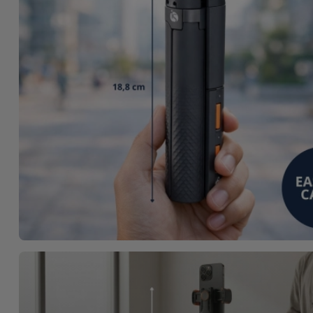
Bicicleta
Acessórios
de
Computador
Acessórios
iPad e
Tablet
Kids
Ver
tudo