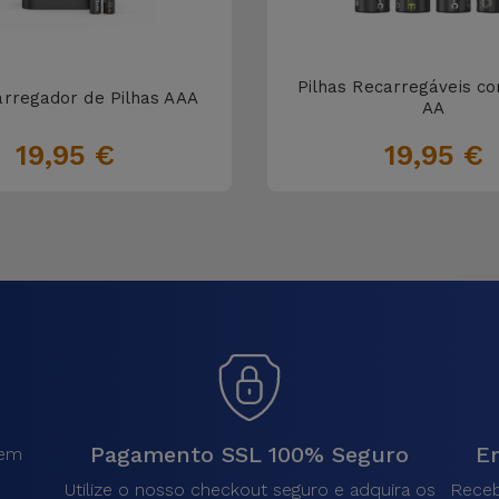
Pilhas Recarregáveis c
arregador de Pilhas AAA
AA
19,95 €
19,95 €
Pagamento SSL 100% Seguro
En
sem
.
Utilize o nosso checkout seguro e adquira os
Receb