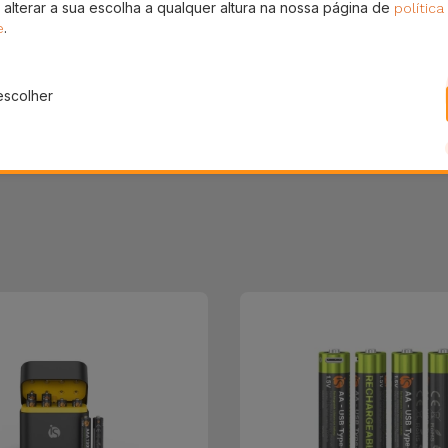
 alterar a sua escolha a qualquer altura na nossa página de
política
Partilhar
.
e
escolher