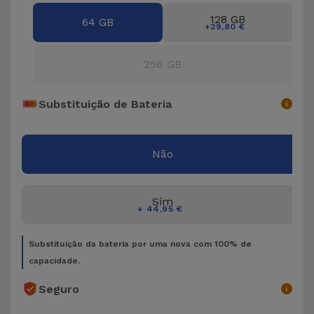
Bicicleta
128 GB
64 GB
+29,80 €
Acessórios
de
256 GB
Computador
Substituição de Bateria
Acessórios
iPad e
Tablet
Não
Kids
Sim
+ 44,95 €
Ver
tudo
Substituição da bateria por uma nova com 100% de
capacidade.
Seguro