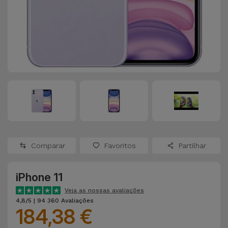
Apple Watch
Adaptadores
Samsung
Recondicionados
Capas e
Xiaomi
Samsung
Películas
Recondicionados
Huawei
Powerbanks
iMac
Recondicionados
Oppo
Carregadores
Consolas
OnePlus
Auriculares
Recondicionadas
Comparar
Favoritos
Partilhar
e Colunas
Google
Ver
iPhone 11
Smartwatches
tudo
Dyson
e Braceletes
Veja as nossas avaliações
4,8/5 | 94 360 Avaliações
184,38 €
TCL
Correntes