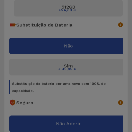
Bicicleta
512GB
+54,80 €
Acessórios
de
Substituição de Bateria
Computador
Não
Acessórios
iPad e
Tablet
Sim
+ 39,95 €
Kids
Substituição da bateria por uma nova com 100% de
capacidade.
Ver
tudo
Seguro
Não Aderir