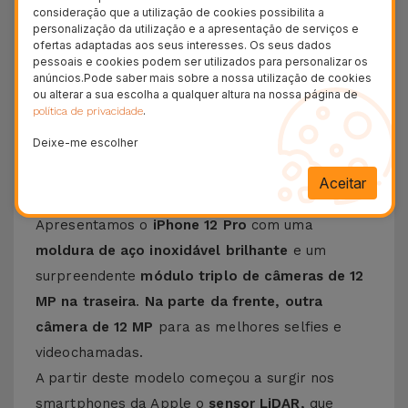
consideração que a utilização de cookies possibilita a
+ 100.000
personalização da utilização e a apresentação de serviços e
Clientes satisfeitos
ofertas adaptadas aos seus interesses. Os seus dados
pessoais e cookies podem ser utilizados para personalizar os
36 Meses
anúncios.Pode saber mais sobre a nossa utilização de cookies
Garantia Duradoura
ou alterar a sua escolha a qualquer altura na nossa página de
.
política de privacidade
24H
Entrega Grátis
Deixe-me escolher
Conheça o iPhone 12 Pro
Aceitar
Apresentamos o
iPhone 12 Pro
com uma
moldura de aço inoxidável brilhante
e um
surpreendente
módulo triplo de câmeras de 12
MP na traseira
.
Na parte da frente, outra
câmera de 12 MP
para as melhores selfies e
videochamadas.
A partir deste modelo começou a surgir nos
smartphones da Apple o
sensor LiDAR,
que