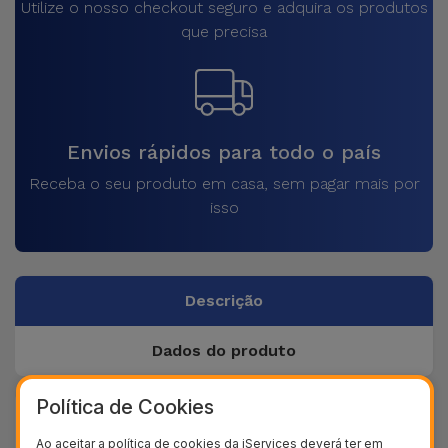
Utilize o nosso checkout seguro e adquira os produtos
que precisa
Envios rápidos para todo o país
Receba o seu produto em casa, sem pagar mais por
isso
Descrição
Dados do produto
Política de Cookies
+ 40
Testes de qualidade
Ao aceitar a política de cookies da iServices deverá ter em