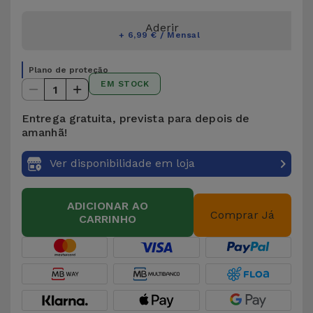
Aderir
+ 6,99 € / Mensal
Plano de proteção
EM STOCK
1
Entrega gratuita, prevista para depois de
amanhã!
Ver disponibilidade em loja
ADICIONAR AO
Comprar Já
CARRINHO