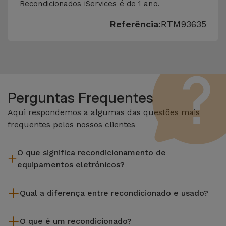
Recondicionados iServices é de 1 ano.
Referência:
RTM93635
Perguntas Frequentes
Aqui respondemos a algumas das questões mais
frequentes pelos nossos clientes
O que significa recondicionamento de
equipamentos eletrónicos?
Recondicionar envolve várias etapas como a inspeção,
Qual a diferença entre recondicionado e usado?
limpeza sem esquecer a reparação de algum componente
com defeito. Vale lembrar que todos os equipamentos
Os recondicionados iServices são cuidadosamente testados
recondicionados da Services passam por vários e rigorosos
O que é um recondicionado?
e preparados por técnicos especializados para assegurar o