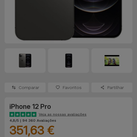
Apple Watch
Adaptadores
Samsung
Recondicionados
Capas e
Xiaomi
Samsung
Películas
Recondicionados
Huawei
Powerbanks
iMac
Recondicionados
Oppo
Carregadores
Consolas
OnePlus
Auriculares
Recondicionadas
Comparar
Favoritos
Partilhar
e Colunas
Google
Ver
iPhone 12 Pro
Smartwatches
tudo
Dyson
e Braceletes
Veja as nossas avaliações
4,8/5 | 94 360 Avaliações
351,63 €
TCL
Correntes