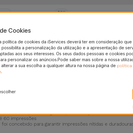
eses
24H
ura
Entrega Grátis
a de Cookies
ina Fotográfica para crianças
a política de cookies da iServices deverá ter em consideração que 
ga com 2 ou 4 rolos fotográficos de papel de alta qualid
possibilita a personalização da utilização e a apresentação de ser
aptadas aos seus interesses. Os seus dados pessoais e cookies po
 fotográficos a cores.
para personalizar os anúncios.Pode saber mais sobre a nossa utiliz
tógrafo fotografe e imprima várias fotografias instantân
 alterar a sua escolha a qualquer altura na nossa página de
política
 o rolo na câmera fotográfica instantânea.
.
e
escolher
ianças Instantânea que incentiva a criatividade e a imagin
 usado na Máquina Fotográfica para Crianças da iServices
té 60 impressões
foi concebido para garantir impressões nítidas e duradoura