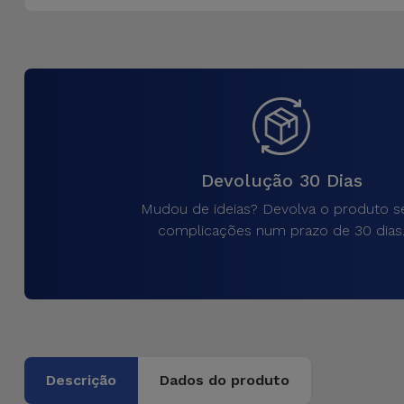
Bicicleta
Acessórios
de
Computador
Acessórios
iPad e
Devolução 30 Dias
Tablet
Mudou de ideias? Devolva o produto 
complicações num prazo de 30 dias
Kids
Ver
tudo
Descrição
Dados do produto