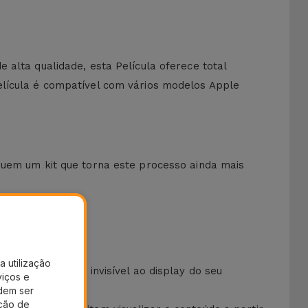
alta qualidade, esta Película oferece total
elícula é compatível com vários modelos Apple
uem um kit que torna este processo ainda mais
ilizados.
a utilização
a proteção extra invisível ao display do seu
viços e
dem ser
ação de