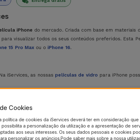
Entrega Grátis
ces
elícula iPhone
do mercado. Criada com base em materiais de 
para visualizar todos os seus conteúdos preferidos. Esta P
one 15 Pro Max
ou o
iPhone 16
.
Na iServices, as nossas
películas de vidro
para iPhone poss
mpo. Para tal, utilize o pano seco e os autocolantes disponib
são do centro para as laterais, eliminando bolhas de ar.
a de Cookies
a política de cookies da iServices deverá ter em consideração que 
 para iPhone
. Esta película de vidro para iPhone oferece um
possibilita a personalização da utilização e a apresentação de ser
ouch screen.
aptadas aos seus interesses. Os seus dados pessoais e cookies po
para personalizar os anúncios.Pode saber mais sobre a nossa utiliz