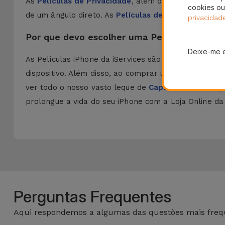
As
Películas de Privacidade
, além da proteção do di
cookies ou
de um ângulo direto. As
Películas de Hidrogel
para i
privacidad
Por que devo escolher uma Película iPhone 
Deixe-me 
As Películas iPhone da iServices são concebidas e
dispositivo. Além disso, ao comprar uma película c
ver todo o nosso vasto leque de
Capas e Películas
pa
prolongue a vida do seu iPhone com a Loja Online da 
Perguntas Frequentes
Aqui respondemos a algumas das questões mais frequ