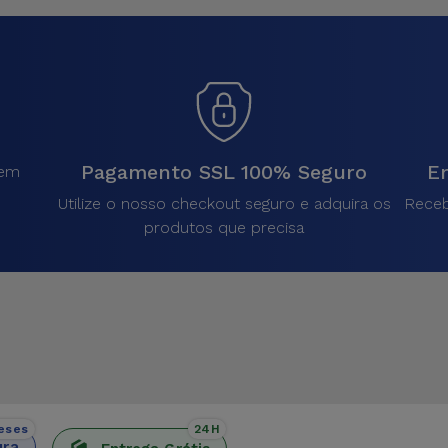
Pagamento SSL 100% Seguro
En
sem
.
Utilize o nosso checkout seguro e adquira os
Receb
produtos que precisa
eses
24H
ura