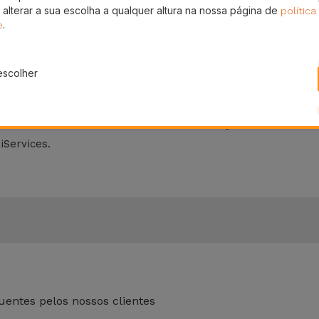
splay, protegem o seu smartphone de olhares indiscretos, p
 alterar a sua escolha a qualquer altura na nossa página de
política
Phone, embora não tão resistentes a quedas, oferecem um
.
e
da iServices?
escolher
m vidro temperado robusto e materiais adesivos que não co
om um dos nossos
iPhone Recondicionados
, a iServices apli
ra o seu telemóvel. Todas as nossas soluções vão encontro
iServices.
entes pelos nossos clientes