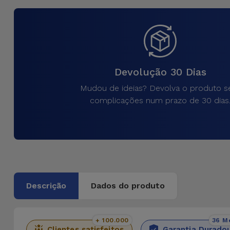
para
Outras
Telemóvel
Marcas
Gadgets
Ver
tudo
Devolução 30 Dias
Higiene
e Casa
Mudou de ideias? Devolva o produto 
complicações num prazo de 30 dias
Carteiras,
Bolsas e
Malas
Localizadores
e Acessórios
Descrição
Dados do produto
Mobilidade,
Auto e
+ 100.000
36 M
Clientes satisfeitos
Garantia Durado