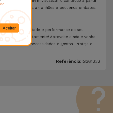
ois apenas permitem visualizar o conteúdo a partir
 de
a maior proteção a arranhões e pequenos embates.
Aceitar
mprometem a qualidade e performance do seu
ca-a no ecrã gratuitamente! Aproveite ainda e venha
 das suas reais necessidades e gostos. Proteja e
Referência:
IS361232