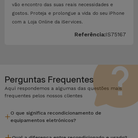
vão encontro das suas reais necessidades e
gostos. Proteja e prolongue a vida do seu iPhone
com a Loja Online da iServices.
Referência:
IS75167
Perguntas Frequentes
Aqui respondemos a algumas das questões mais
frequentes pelos nossos clientes
O que significa recondicionamento de
equipamentos eletrónicos?
Recondicionar envolve várias etapas como a inspeção,
Qual a diferença entre recondicionado e usado?
limpeza sem esquecer a reparação de algum componente