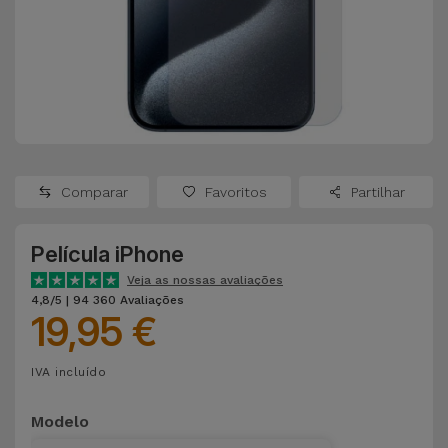
Apple Watch
Adaptadores
Samsung
Recondicionados
Capas e
Xiaomi
Samsung
Películas
Recondicionados
Huawei
Powerbanks
iMac
Recondicionados
Comparar
Favoritos
Partilhar
Oppo
Carregadores
Consolas
Película iPhone
OnePlus
Auriculares
Recondicionadas
Veja as nossas avaliações
e Colunas
4,8/5 | 94 360 Avaliações
Google
19,95 €
Ver
Smartwatches
tudo
Dyson
IVA incluído
e Braceletes
TCL
Modelo
Correntes