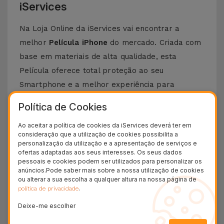
iServices
Na Loja Online da iServices vai encontrar a
melhor
Película iPhone
do mercado. Criada com
base em materiais de alta qualidade, esta
Película oferece total proteção ao seu
Smartphone e a melhor experiência para
visualizar todos os seus conteúdos preferidos.
Política de Cookies
Esta Película é compatível com vários modelos
Ao aceitar a política de cookies da iServices deverá ter em
Apple desde o iPhone 5 até aos mais recentes,
consideração que a utilização de cookies possibilita a
como o
iPhone 15 Pro Max
ou o
iPhone 16
.
personalização da utilização e a apresentação de serviços e
ofertas adaptadas aos seus interesses. Os seus dados
Como colocar uma Película iPhone?
pessoais e cookies podem ser utilizados para personalizar os
anúncios.Pode saber mais sobre a nossa utilização de cookies
ou alterar a sua escolha a qualquer altura na nossa página de
Colocar uma película de iPhone é bastante
.
política de privacidade
simples. Na iServices, as nossas
películas de
Deixe-me escolher
vidro
para iPhone possuem um kit que torna