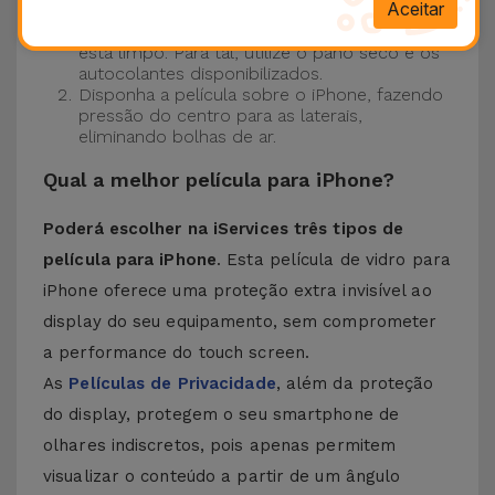
este processo ainda mais fácil.
Aceitar
Certifique-se de que o ecrã do seu iPhone
está limpo. Para tal, utilize o pano seco e os
autocolantes disponibilizados.
Disponha a película sobre o iPhone, fazendo
pressão do centro para as laterais,
eliminando bolhas de ar.
Qual a melhor película para iPhone?
Poderá escolher na iServices três tipos de
película para iPhone
. Esta película de vidro para
iPhone oferece uma proteção extra invisível ao
display do seu equipamento, sem comprometer
a performance do touch screen.
As
Películas de Privacidade
, além da proteção
do display, protegem o seu smartphone de
olhares indiscretos, pois apenas permitem
visualizar o conteúdo a partir de um ângulo