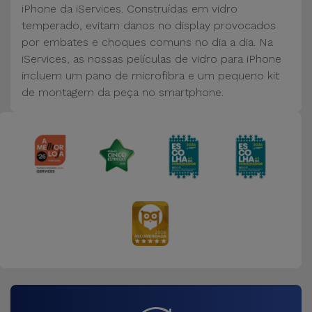
Bicicleta
iPhone da iServices. Construídas em vidro
temperado, evitam danos no display provocados
Acessórios
por embates e choques comuns no dia a dia. Na
de
iServices, as nossas películas de vidro para iPhone
Computador
incluem um pano de microfibra e um pequeno kit
de montagem da peça no smartphone.
Acessórios
iPad e
Tablet
Kids
Ver
tudo