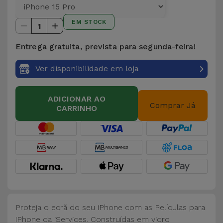
para
Outras
Telemóvel
EM STOCK
Marcas
1
Gadgets
Entrega gratuita, prevista para segunda-feira!
Ver
tudo
Ver disponibilidade em loja
Higiene
e Casa
ADICIONAR AO
Comprar Já
CARRINHO
Carteiras,
Bolsas e
Malas
Localizadores
e Acessórios
Mobilidade,
Proteja o ecrã do seu iPhone com as Películas para
Auto e
iPhone da iServices. Construídas em vidro