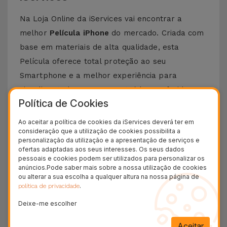
Na Loja Online da iServices vai encontrar a
melhor
Película iPhone
do mercado. Criada com
base em materiais de alta qualidade, esta
Película oferece total proteção ao seu
Smartphone e a melhor experiência para
visualizar todos os seus conteúdos preferidos.
Política de Cookies
Esta Película é compatível com vários modelos
Apple desde o iPhone 5 até aos mais recentes,
Ao aceitar a política de cookies da iServices deverá ter em
consideração que a utilização de cookies possibilita a
como o
iPhone 15 Pro Max
ou o
iPhone 16
.
personalização da utilização e a apresentação de serviços e
ofertas adaptadas aos seus interesses. Os seus dados
Como colocar uma Película iPhone?
pessoais e cookies podem ser utilizados para personalizar os
anúncios.Pode saber mais sobre a nossa utilização de cookies
Colocar uma película de iPhone é bastante
ou alterar a sua escolha a qualquer altura na nossa página de
.
política de privacidade
simples. Na iServices, as nossas
películas de
Deixe-me escolher
vidro
para iPhone possuem um kit que torna
este processo ainda mais fácil.
Aceitar