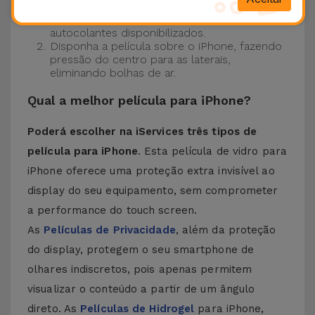
Certifique-se de que o ecrã do seu iPhone
está limpo. Para tal, utilize o pano seco e os
autocolantes disponibilizados.
Disponha a película sobre o iPhone, fazendo
pressão do centro para as laterais,
eliminando bolhas de ar.
Qual a melhor película para iPhone?
Poderá escolher na iServices três tipos de
película para iPhone
. Esta película de vidro para
iPhone oferece uma proteção extra invisível ao
display do seu equipamento, sem comprometer
a performance do touch screen.
As
Películas de Privacidade
, além da proteção
do display, protegem o seu smartphone de
olhares indiscretos, pois apenas permitem
visualizar o conteúdo a partir de um ângulo
direto. As
Películas de Hidrogel
para iPhone,