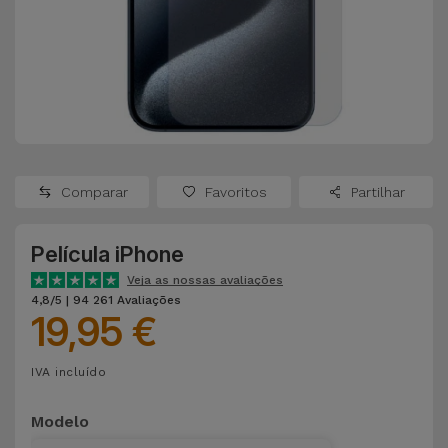
Apple Watch
Adaptadores
Samsung
Recondicionados
Capas e
Xiaomi
Samsung
Películas
Recondicionados
Huawei
Powerbanks
iMac
Recondicionados
Comparar
Favoritos
Partilhar
Oppo
Carregadores
Consolas
Película iPhone
OnePlus
Auriculares
Recondicionadas
Veja as nossas avaliações
e Colunas
4,8/5 | 94 261 Avaliações
Google
19,95 €
Ver
Smartwatches
tudo
Dyson
IVA incluído
e Braceletes
TCL
Modelo
Correntes