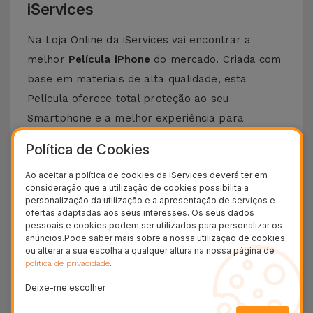
iServices
Na Loja Online da iServices vai encontrar a
melhor
Película iPhone
do mercado. Criada com
base em materiais de alta qualidade, esta
Película oferece total proteção ao seu
Smartphone e a melhor experiência para
visualizar todos os seus conteúdos preferidos.
Política de Cookies
Esta Película é compatível com vários modelos
Ao aceitar a política de cookies da iServices deverá ter em
Apple desde o iPhone 5 até aos mais recentes,
consideração que a utilização de cookies possibilita a
como o
iPhone 15 Pro Max
ou o
iPhone 16
.
personalização da utilização e a apresentação de serviços e
ofertas adaptadas aos seus interesses. Os seus dados
Como colocar uma Película iPhone?
pessoais e cookies podem ser utilizados para personalizar os
anúncios.Pode saber mais sobre a nossa utilização de cookies
ou alterar a sua escolha a qualquer altura na nossa página de
Colocar uma película de iPhone é bastante
.
política de privacidade
simples. Na iServices, as nossas
películas de
Deixe-me escolher
vidro
para iPhone possuem um kit que torna