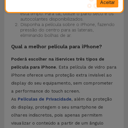
este processo ainda mais fácil.
Aceitar
Certifique-se de que o ecrã do seu iPhone
está limpo. Para tal, utilize o pano seco e os
autocolantes disponibilizados.
Disponha a película sobre o iPhone, fazendo
pressão do centro para as laterais,
eliminando bolhas de ar.
Qual a melhor película para iPhone?
Poderá escolher na iServices três tipos de
película para iPhone
. Esta película de vidro para
iPhone oferece uma proteção extra invisível ao
display do seu equipamento, sem comprometer
a performance do touch screen.
As
Películas de Privacidade
, além da proteção
do display, protegem o seu smartphone de
olhares indiscretos, pois apenas permitem
visualizar o conteúdo a partir de um ângulo