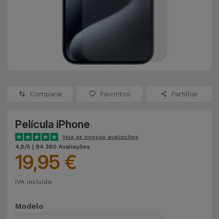
Apple Watch
Adaptadores
Samsung
Recondicionados
Capas e
Xiaomi
Samsung
Películas
Recondicionados
Huawei
Powerbanks
iMac
Recondicionados
Comparar
Favoritos
Partilhar
Oppo
Carregadores
Consolas
Película iPhone
OnePlus
Auriculares
Recondicionadas
Veja as nossas avaliações
e Colunas
4,8/5 | 94 360 Avaliações
Google
19,95 €
Ver
Smartwatches
tudo
Dyson
IVA incluído
e Braceletes
TCL
Modelo
Correntes