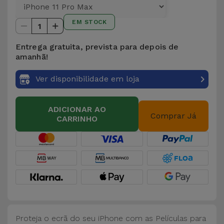
para
Outras
Telemóvel
EM STOCK
Marcas
1
Gadgets
Entrega gratuita, prevista para depois de
Ver
amanhã!
tudo
Higiene
Ver disponibilidade em loja
e Casa
Carteiras,
ADICIONAR AO
Comprar Já
CARRINHO
Bolsas e
Malas
Localizadores
e Acessórios
Mobilidade,
Auto e
Proteja o ecrã do seu iPhone com as Películas para