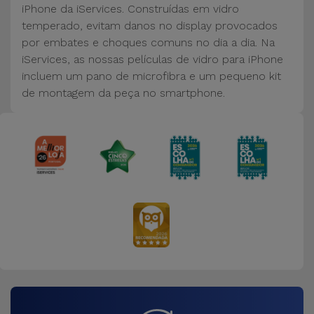
Bicicleta
iPhone da iServices. Construídas em vidro
temperado, evitam danos no display provocados
Acessórios
por embates e choques comuns no dia a dia. Na
de
iServices, as nossas películas de vidro para iPhone
Computador
incluem um pano de microfibra e um pequeno kit
de montagem da peça no smartphone.
Acessórios
iPad e
Tablet
Kids
Ver
tudo