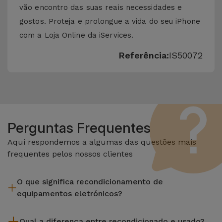
vão encontro das suas reais necessidades e
gostos. Proteja e prolongue a vida do seu iPhone
com a Loja Online da iServices.
Referência:
IS50072
Perguntas Frequentes
Aqui respondemos a algumas das questões mais
frequentes pelos nossos clientes
O que significa recondicionamento de
equipamentos eletrónicos?
Recondicionar envolve várias etapas como a inspeção,
Qual a diferença entre recondicionado e usado?
limpeza sem esquecer a reparação de algum componente