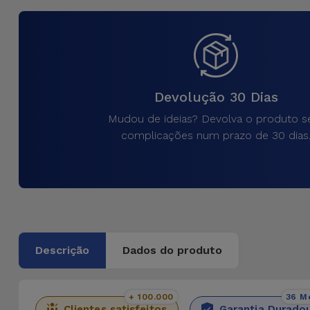
para
Outras
Telemóvel
Marcas
Gadgets
Ver
tudo
Devolução 30 Dias
Higiene
e Casa
Mudou de ideias? Devolva o produto 
complicações num prazo de 30 dias
Carteiras,
Bolsas e
Malas
Localizadores
e Acessórios
Descrição
Dados do produto
Mobilidade,
Auto e
+ 100.000
36 M
Clientes satisfeitos
Garantia Durado