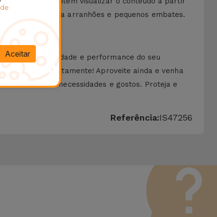
ois apenas permitem visualizar o conteúdo a partir
 de
a maior proteção a arranhões e pequenos embates.
Aceitar
mprometem a qualidade e performance do seu
ca-a no ecrã gratuitamente! Aproveite ainda e venha
 das suas reais necessidades e gostos. Proteja e
Referência:
IS47256