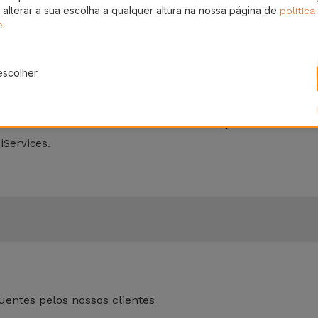
splay, protegem o seu smartphone de olhares indiscretos, p
 alterar a sua escolha a qualquer altura na nossa página de
política
Phone, embora não tão resistentes a quedas, oferecem um
.
e
da iServices?
escolher
m vidro temperado robusto e materiais adesivos que não co
om um dos nossos
iPhone Recondicionados
, a iServices apli
ra o seu telemóvel. Todas as nossas soluções vão encontro
iServices.
entes pelos nossos clientes