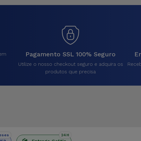
Pagamento SSL 100% Seguro
En
sem
.
Utilize o nosso checkout seguro e adquira os
Receb
produtos que precisa
eses
24H
ura