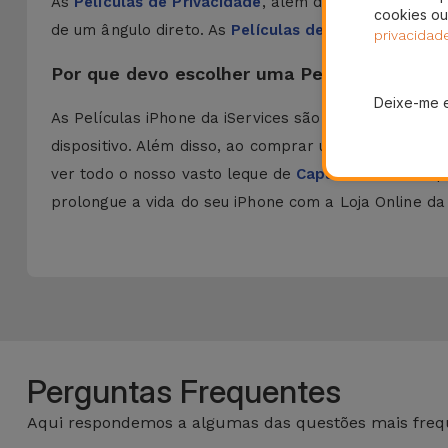
As
Películas de Privacidade
, além da proteção do di
cookies ou
de um ângulo direto. As
Películas de Hidrogel
para i
privacidad
Por que devo escolher uma Película iPhone 
Deixe-me 
As Películas iPhone da iServices são concebidas e
dispositivo. Além disso, ao comprar uma película c
ver todo o nosso vasto leque de
Capas e Películas
pa
prolongue a vida do seu iPhone com a Loja Online da 
Perguntas Frequentes
Aqui respondemos a algumas das questões mais frequ