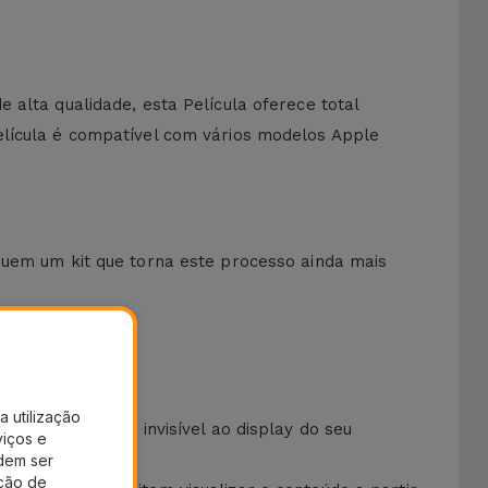
alta qualidade, esta Película oferece total
elícula é compatível com vários modelos Apple
uem um kit que torna este processo ainda mais
ilizados.
a utilização
a proteção extra invisível ao display do seu
viços e
dem ser
ação de