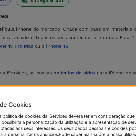
Entrega Grátis
ces
elícula iPhone
do mercado. Criada com base em materiais de 
para visualizar todos os seus conteúdos preferidos. Esta P
one 15 Pro Max
ou o
iPhone 16
.
Na iServices, as nossas
películas de vidro
para iPhone poss
mpo. Para tal, utilize o pano seco e os autocolantes disponib
são do centro para as laterais, eliminando bolhas de ar.
a de Cookies
a política de cookies da iServices deverá ter em consideração que 
 para iPhone
. Esta película de vidro para iPhone oferece um
possibilita a personalização da utilização e a apresentação de ser
ouch screen.
aptadas aos seus interesses. Os seus dados pessoais e cookies po
para personalizar os anúncios.Pode saber mais sobre a nossa utiliz