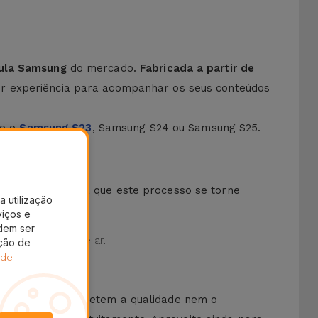
cula Samsung
do mercado.
Fabricada a partir de
 experiência para acompanhar os seus conteúdos
mo o
Samsung S23
, Samsung S24 ou Samsung S25.
uem um kit
para que este processo se torne
a utilização
viços e
dem ser
ualquer bolha de ar.
ação de
 de
ue não comprometem a qualidade nem o