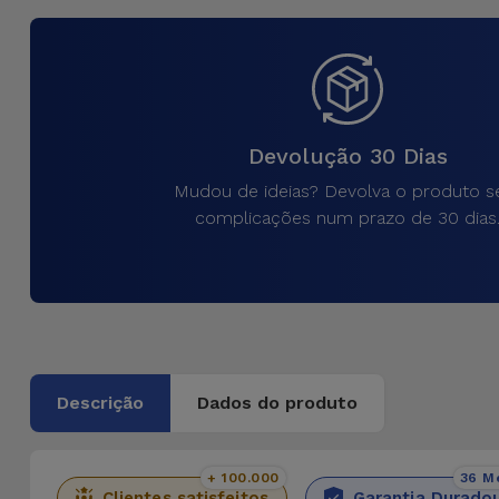
para
Outras
Telemóvel
Marcas
Gadgets
Ver
tudo
Devolução 30 Dias
Higiene
e Casa
Mudou de ideias? Devolva o produto 
complicações num prazo de 30 dias
Carteiras,
Bolsas e
Malas
Localizadores
e Acessórios
Descrição
Dados do produto
Mobilidade,
Auto e
+ 100.000
36 M
Clientes satisfeitos
Garantia Durado