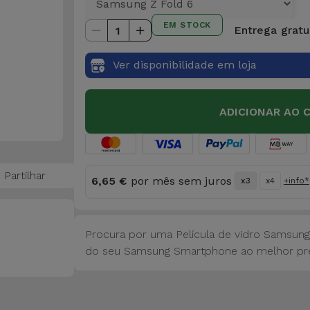
EM STOCK
Entrega gratui
1
Ver disponibilidade em loja
ADICIONAR AO 
Partilhar
6,65 €
por mês sem juros
x3
x4
+info*
Procura por uma Película de vidro Samsung
do seu Samsung Smartphone ao melhor pr