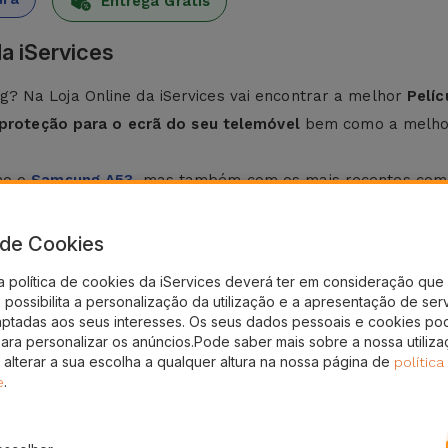
Entrega Grátis
a iServices
? Na Loja Online da iServices vai encontrar a melhor
Pelí
proteção para o ecrã do seu telemóvel
bem como a melhor
o o
Samsung A53
, mas também com os mais recentes co
a de Cookies
ples
. Na iServices, as películas de vidro para Samsung
poss
a política de cookies da iServices deverá ter em consideração que 
possibilita a personalização da utilização e a apresentação de ser
 limpo. Para tal, utilize um pano seco.
aptadas aos seus interesses. Os seus dados pessoais e cookies po
g, fazendo pressão do centro para as laterais, eliminando q
para personalizar os anúncios.Pode saber mais sobre a nossa utiliz
 alterar a sua escolha a qualquer altura na nossa página de
política
da iServices?
.
e
 partir de vidro temperado robusto e materiais adesivos
q