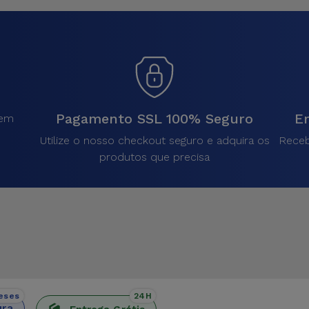
Pagamento SSL 100% Seguro
En
sem
.
Utilize o nosso checkout seguro e adquira os
Receb
produtos que precisa
eses
24H
ura