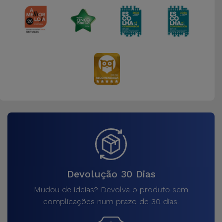
Bicicleta
Acessórios
de
Computador
Acessórios
iPad e
Tablet
Kids
Ver
tudo
Devolução 30 Dias
Mudou de ideias? Devolva o produto sem
complicações num prazo de 30 dias.