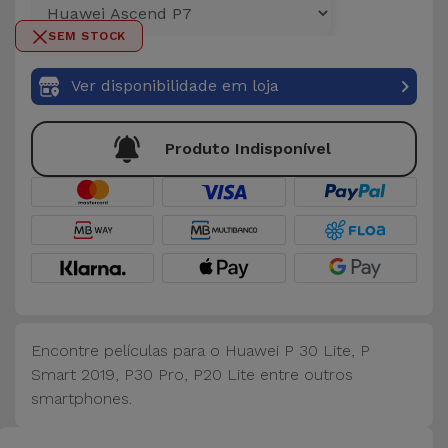
para
Outras
Telemóvel
SEM STOCK
Marcas
Gadgets
Ver disponibilidade em loja
Ver
tudo
Higiene
Produto Indisponível
e Casa
Carteiras,
Bolsas e
Malas
Localizadores
e Acessórios
Encontre películas para o Huawei P 30 Lite, P
Smart 2019, P30 Pro, P20 Lite entre outros
smartphones.
Mobilidade,
Auto e