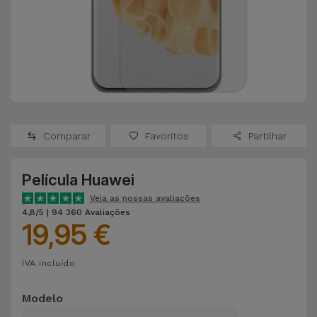
Apple Watch
Adaptadores
Samsung
Recondicionados
Capas e
Xiaomi
Samsung
Películas
Recondicionados
Huawei
Powerbanks
iMac
Recondicionados
Comparar
Favoritos
Partilhar
Oppo
Carregadores
Consolas
Película Huawei
OnePlus
Auriculares
Recondicionadas
Veja as nossas avaliações
e Colunas
4,8/5 | 94 360 Avaliações
Google
19,95 €
Ver
Smartwatches
tudo
Dyson
IVA incluído
e Braceletes
TCL
Modelo
Correntes