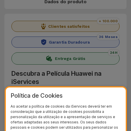
Dados do produto
+ 100.000
Clientes satisfeitos
36 Meses
Garantia Duradoura
24H
Entrega Grátis
Descubra a Película Huawei na
iServices
Proteja o seu telemóvel Huawei com a seleção
Política de Cookies
de Películas Huawei da iServices, concebidos em
Ao aceitar a política de cookies da iServices deverá ter em
vidro temperado, que oferecem uma proteção
consideração que a utilização de cookies possibilita a
personalização da utilização e a apresentação de serviços e
contra riscos, choques, embates e outros
ofertas adaptadas aos seus interesses. Os seus dados
acidentes do dia a dia que podem provocar
pessoais e cookies podem ser utilizados para personalizar os