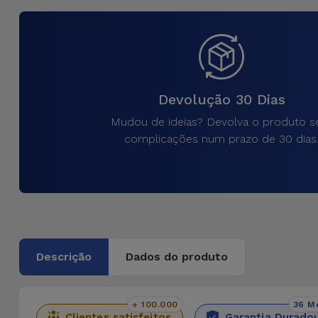
para
Outras
Telemóvel
Marcas
Gadgets
Ver
tudo
Devolução 30 Dias
Higiene
e Casa
Mudou de ideias? Devolva o produto 
complicações num prazo de 30 dias
Carteiras,
Bolsas e
Malas
Localizadores
e Acessórios
Descrição
Dados do produto
Mobilidade,
Auto e
+ 100.000
36 M
Clientes satisfeitos
Garantia Durado