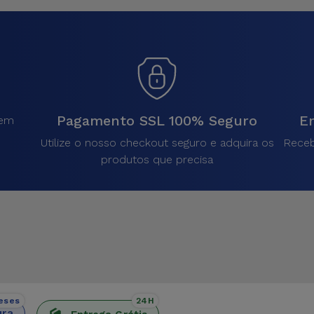
Pagamento SSL 100% Seguro
En
sem
.
Utilize o nosso checkout seguro e adquira os
Receb
produtos que precisa
eses
24H
ura