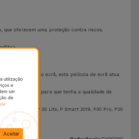
o, que oferecem uma proteção contra riscos,
ofibra.
podem danificar o ecrã, esta película de ecrã atua
a utilização
viços e
dem ser
da transparência para que tenha a qualidade de
ação de
segurança.
 de
como o Huawei P 30 Lite, P Smart 2019, P30 Pro, P20
nte!
Aceitar