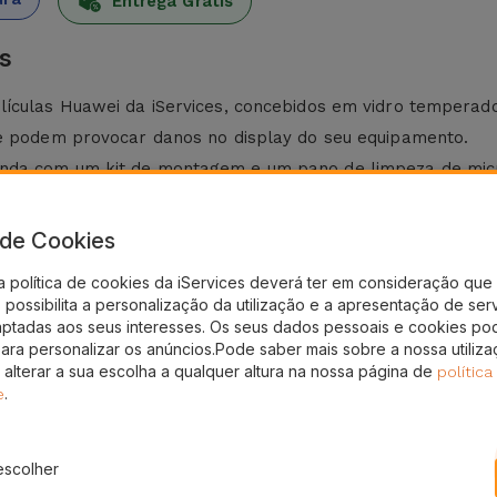
Entrega Grátis
es
lículas Huawei da iServices, concebidos em vidro temperad
ue podem provocar danos no display do seu equipamento.
nda com um kit de montagem e um pano de limpeza de micr
a de Cookies
osto a quedas, poeiras, choques entre outros perigos que 
a política de cookies da iServices deverá ter em consideração que 
 impactos reduzindo o risco de danos permanentes.
possibilita a personalização da utilização e a apresentação de ser
aptadas aos seus interesses. Os seus dados pessoais e cookies po
do que adiciona uma pequena espessura ao ecrã e com eleva
para personalizar os anúncios.Pode saber mais sobre a nossa utiliz
 sem qualquer interferência é mantida com este acessório de 
 alterar a sua escolha a qualquer altura na nossa página de
política
elículas de ecrã para vários modelos de telemóveis Huawei 
.
e
acte-nos!
o recondicionado, a iServices aplica-a no ecrã gratuitame
escolher