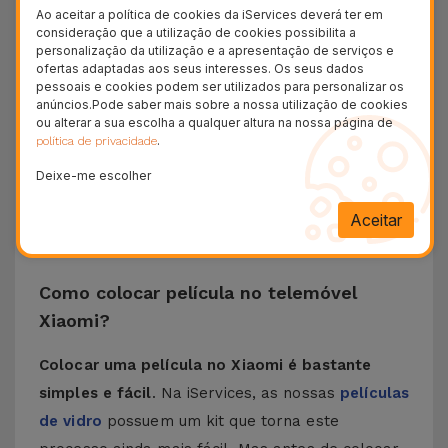
Ao aceitar a política de cookies da iServices deverá ter em
Xiaomi
assegura proteção, mas também a
consideração que a utilização de cookies possibilita a
personalização da utilização e a apresentação de serviços e
melhor clareza de visualização sem esquecer a
ofertas adaptadas aos seus interesses. Os seus dados
sensibilidade do toque.
pessoais e cookies podem ser utilizados para personalizar os
anúncios.Pode saber mais sobre a nossa utilização de cookies
Na iServices encontra
películas compatíveis
ou alterar a sua escolha a qualquer altura na nossa página de
com vários modelos
, como o Redmi Note 13,
.
política de privacidade
Poco F3, Xiaomi 13, entre outros.
Deixe-me escolher
Independentemente do seu modelo de telemóvel
Aceitar
Xiaomi, o
ajuste é perfeito com a garantia de
uma longa proteção
sem volume desnecessário.
Como colocar película no telemóvel
Xiaomi?
Colocar uma película no Xiaomi é bastante
simples e fácil
. Na iServices, as nossas
películas
de vidro
possuem um kit que torna este