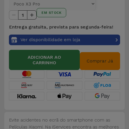
para
Outras
Telemóvel
EM STOCK
Marcas
1
Gadgets
Entrega gratuita, prevista para segunda-feira!
Ver
tudo
Ver disponibilidade em loja
Higiene
e Casa
ADICIONAR AO
Comprar Já
CARRINHO
Carteiras,
Bolsas e
Malas
Localizadores
e Acessórios
Mobilidade,
Evite acidentes no ecrã do smartphone com as
Auto e
Películas Xiaomi. Na iServices encontra as melhores