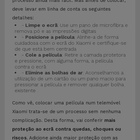
processo ainda mais fácil. Mas antes de colocar,
deve levar em linha de conta os seguintes
detalhes:
-
Limpe o ecrã
: Use um pano de microfibra e
remova pó e as impressões digitais
-
Posicione a película
: Alinhe-a de forma
cuidadosa com o ecrã do Xiaomi e certifique-se
de que está bem centrada
-
Cole a película
: Retire a camada protetora
e pressione, com alguma forma, a película
contra o ecrã
-
Elimine as bolhas de ar
: Aconselhamos a
utilização de um cartão ou um pano macio para
pressionar a película e remover qualquer bolha
existente
Como vê, colocar uma película num telemóvel
Xiaomi trata-se de um processo sem nenhuma
complicação. Desta forma, vai conferir
mais
proteção ao ecrã contra quedas, choques ou
riscos
. Adicione ainda maior proteção com as