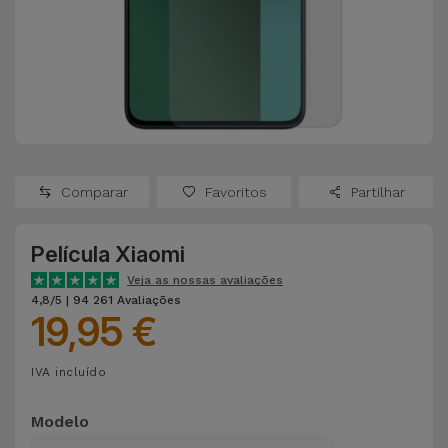
Apple Watch
Adaptadores
Samsung
Recondicionados
Capas e
Xiaomi
Samsung
Películas
Recondicionados
Huawei
Powerbanks
iMac
Recondicionados
Comparar
Favoritos
Partilhar
Oppo
Carregadores
Consolas
Película Xiaomi
OnePlus
Auriculares
Recondicionadas
Veja as nossas avaliações
e Colunas
4,8/5 | 94 261 Avaliações
Google
19,95 €
Ver
Smartwatches
tudo
Dyson
IVA incluído
e Braceletes
TCL
Modelo
Correntes