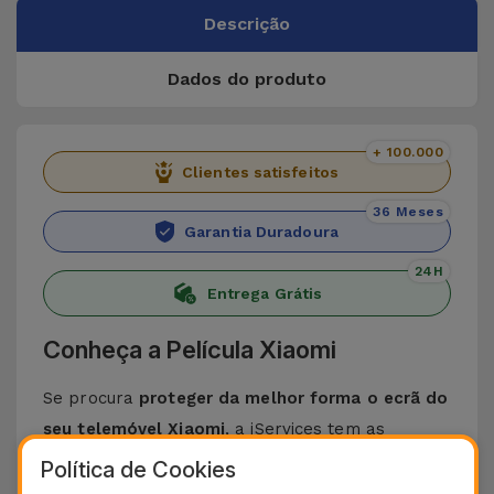
Descrição
Dados do produto
+ 100.000
Clientes satisfeitos
36 Meses
Garantia Duradoura
24H
Entrega Grátis
Conheça a Película Xiaomi
Se procura
proteger da melhor forma o ecrã do
seu telemóvel Xiaomi
, a iServices tem as
melhores películas de vidro para si. Fabricada a
Política de Cookies
partir de materiais de alta qualidade, a
Película