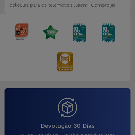
Bicicleta
películas para os telemóveis Xiaomi. Compre já!
Acessórios
de
Computador
Acessórios
iPad e
Tablet
Kids
Ver
tudo
Devolução 30 Dias