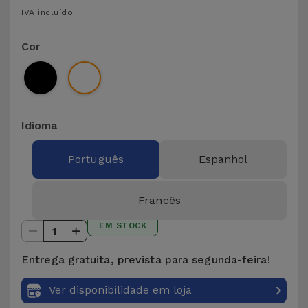
para
IVA incluído
Outras
Telemóvel
Marcas
Cor
Gadgets
Ver
tudo
Higiene
e Casa
Idioma
Carteiras,
Português
Espanhol
Bolsas e
Malas
Francês
Localizadores
EM STOCK
1
e Acessórios
Entrega gratuita, prevista para segunda-feira!
Mobilidade,
Ver disponibilidade em loja
Auto e