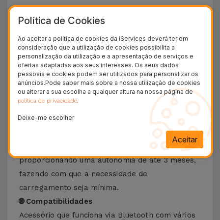
⌨️ Ligação Bluetooth
Política de Cookies
Com este teclado wireless pode fazer o
emparelhamento simples e fácil com um
Ao aceitar a política de cookies da iServices deverá ter em
consideração que a utilização de cookies possibilita a
Macbook, computadores Windows, mas também
personalização da utilização e a apresentação de serviços e
dispositivos iOS, Android e/ou tablets sem cabos.
ofertas adaptadas aos seus interesses. Os seus dados
pessoais e cookies podem ser utilizados para personalizar os
🛋️ Design Minimalista
anúncios.Pode saber mais sobre a nossa utilização de cookies
Graças ao layout fino e discreto fazem com que
ou alterar a sua escolha a qualquer altura na nossa página de
.
política de privacidade
este teclado se adapte a qualquer escritório ou
Deixe-me escolher
secretária de uma casa.
🔋 Bateria de Longa Duração
Aceitar
Trata-se de um periférico de baixo consumo,
proporcionando uma autonomia de até 3 meses,
fazendo com que a necessidade de
carregamento seja mínima.
🌐 Compatibilidades
Acessório que funciona via Bluetooth com vários