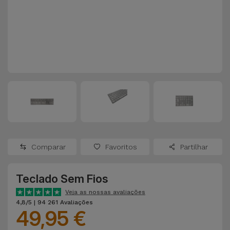
Apple Watch
Adaptadores
Samsung
Recondicionados
Capas e
Xiaomi
Samsung
Películas
Recondicionados
Huawei
Powerbanks
iMac
Recondicionados
Oppo
Carregadores
Consolas
OnePlus
Auriculares
Recondicionadas
Comparar
Favoritos
Partilhar
e Colunas
Google
Ver
Teclado Sem Fios
Smartwatches
tudo
Dyson
e Braceletes
Veja as nossas avaliações
4,8/5 | 94 261 Avaliações
49,95 €
TCL
Correntes