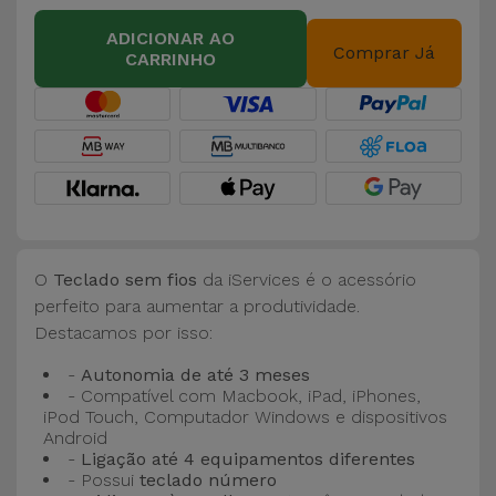
Bicicleta
ADICIONAR AO
Comprar Já
CARRINHO
Acessórios
de
Computador
Acessórios
iPad e
Tablet
O
Teclado sem fios
da iServices é o acessório
Kids
perfeito para aumentar a produtividade.
Destacamos por isso:
Ver
-
Autonomia de até 3 meses
tudo
- Compatível com Macbook, iPad, iPhones,
iPod Touch, Computador Windows e dispositivos
Android
-
Ligação até 4 equipamentos diferentes
- Possui
teclado número