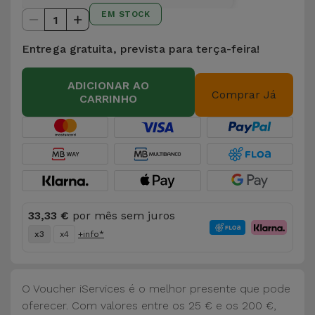
para
EM STOCK
Outras
1
Telemóvel
Marcas
Entrega gratuita, prevista para terça-feira!
Gadgets
Ver
ADICIONAR AO
tudo
Comprar Já
Higiene
CARRINHO
e Casa
Carteiras,
Bolsas e
Malas
33,33 €
por mês sem juros
Localizadores
x3
x4
+info*
e Acessórios
Mobilidade,
O Voucher iServices é o melhor presente que pode
Auto e
oferecer. Com valores entre os 25 € e os 200 €,