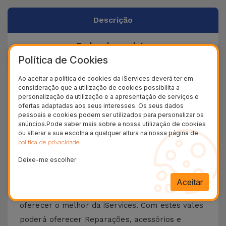
Descrição
Dados do produto
Política de Cookies
Ao aceitar a política de cookies da iServices deverá ter em
+ 100.000
consideração que a utilização de cookies possibilita a
Clientes satisfeitos
personalização da utilização e a apresentação de serviços e
ofertas adaptadas aos seus interesses. Os seus dados
36 Meses
pessoais e cookies podem ser utilizados para personalizar os
Garantia Duradoura
anúncios.Pode saber mais sobre a nossa utilização de cookies
ou alterar a sua escolha a qualquer altura na nossa página de
24H
.
política de privacidade
Entrega Grátis
Deixe-me escolher
Conheça o Voucher da iServices
Aceitar
Os Vouchers iServices são uma forma original de
oferecer o melhor da iServices. Com estes vales
poderá oferecer Reparações, acessórios e