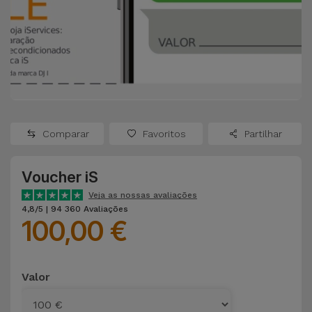
Apple Watch
Adaptadores
Samsung
Recondicionados
Capas e
Xiaomi
Samsung
Películas
Recondicionados
Huawei
Powerbanks
iMac
Recondicionados
Comparar
Favoritos
Partilhar
Oppo
Carregadores
Consolas
Voucher iS
OnePlus
Auriculares
Recondicionadas
Veja as nossas avaliações
e Colunas
4,8/5 | 94 360 Avaliações
Google
100,00 €
Ver
Smartwatches
tudo
Dyson
e Braceletes
Valor
TCL
Correntes