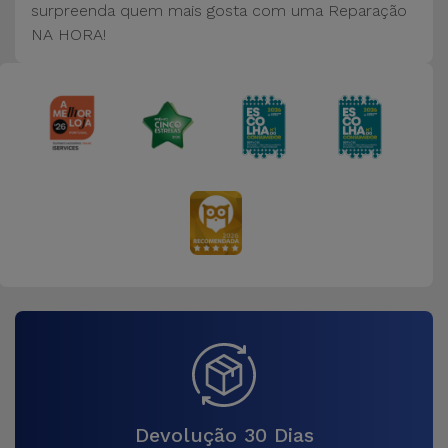
Bicicleta
surpreenda quem mais gosta com uma Reparação
NA HORA!
Acessórios
de
Computador
Acessórios
iPad e
Tablet
Kids
Ver
tudo
Devolução 30 Dias