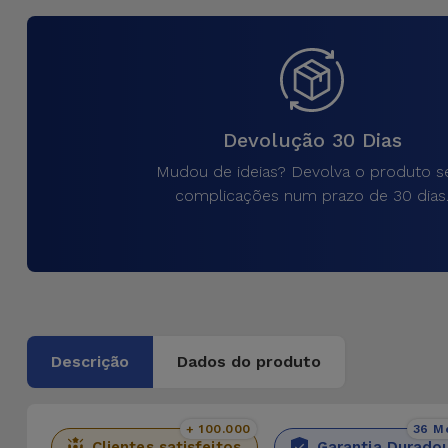
para
Outras
Telemóvel
Marcas
Gadgets
Ver
tudo
Devolução 30 Dias
Higiene
e Casa
Mudou de ideias? Devolva o produto 
complicações num prazo de 30 dias
Carteiras,
Bolsas e
Malas
Localizadores
e Acessórios
Descrição
Dados do produto
Mobilidade,
Auto e
+ 100.000
36 M
Clientes satisfeitos
Garantia Durado