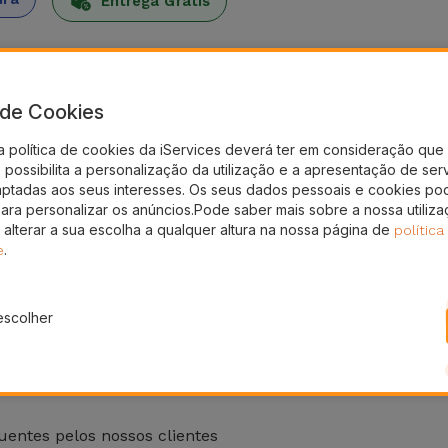
Entrega Grátis
recer o melhor da iServices. Com estes vales poderá ofere
a de Cookies
eletrónico, para o endereço indicado.
a política de cookies da iServices deverá ter em consideração que 
presentado, por favor
entre em contacto connosco
.
possibilita a personalização da utilização e a apresentação de ser
ojas
iServices contêm uma validade de um ano a partir da da
aptadas aos seus interesses. Os seus dados pessoais e cookies po
para personalizar os anúncios.Pode saber mais sobre a nossa utiliz
do será válido e gasto na sua totalidade, sem reembolso do 
 alterar a sua escolha a qualquer altura na nossa página de
política
.
e
escolher
entes pelos nossos clientes