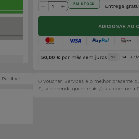
EM STOCK
Entrega gratui
1
ADICIONAR AO 
50,00 €
por mês sem juros
x3
x4
+inf
Partilhar
O Voucher iServices é o melhor presente q
€, surpreenda quem mais gosta com uma 