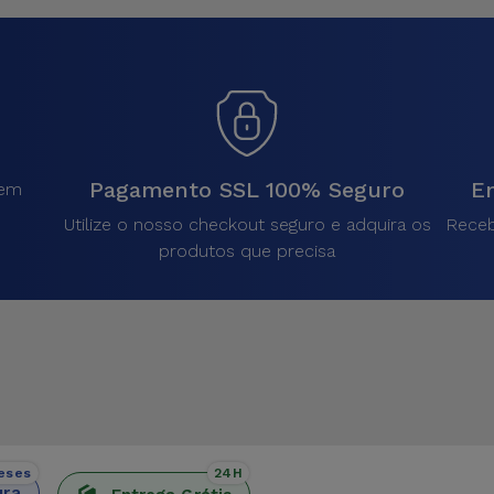
Pagamento SSL 100% Seguro
En
sem
.
Utilize o nosso checkout seguro e adquira os
Receb
produtos que precisa
eses
24H
ura