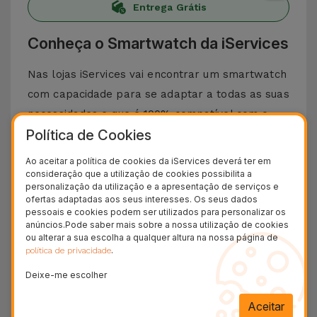
Entrega Grátis
Conheça o Smartwatch da iServices
Nas lojas iServices vai encontrar um smartwatch
com capacidade para se adaptar a todas as suas
necessidades e que é 100% compatível com o
Política de Cookies
sistema iOS e o Android. Trata-se por isso de um
relógio que combina estilo e funcionalidades.
Ao aceitar a política de cookies da iServices deverá ter em
Aliás, mais do que um relógio inteligente,
consideração que a utilização de cookies possibilita a
personalização da utilização e a apresentação de serviços e
falamos de um quase assistente pessoal. Criado
ofertas adaptadas aos seus interesses. Os seus dados
pessoais e cookies podem ser utilizados para personalizar os
para lhe facilitar a vida com acesso imediato, a
anúncios.Pode saber mais sobre a nossa utilização de cookies
partir do pulso, a dados e informações bem
ou alterar a sua escolha a qualquer altura na nossa página de
.
política de privacidade
como aplicações úteis.
Este Smartwatch possui uma grande seleção de
Deixe-me escolher
funcionalidades. Falamos da Monitorização da
Aceitar
atividade física, do acompanhamento do sono e