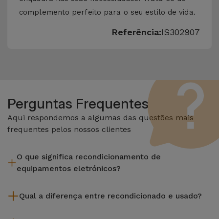
complemento perfeito para o seu estilo de vida.
Referência:
IS302907
Perguntas Frequentes
Aqui respondemos a algumas das questões mais
frequentes pelos nossos clientes
O que significa recondicionamento de
equipamentos eletrónicos?
Recondicionar envolve várias etapas como a inspeção,
Qual a diferença entre recondicionado e usado?
limpeza sem esquecer a reparação de algum componente
com defeito. Vale lembrar que todos os equipamentos
Os recondicionados iServices são cuidadosamente testados