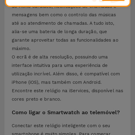
do ritmo cardíaco, notificações de chamadas e
mensagens bem como o controlo das músicas
até ao atendimento de chamadas. A tudo isto,
alia-se uma bateria de longa duração, que
garante aproveitar todas as funcionalidades ao
máximo.
O ecrã é de alta resolução, possuindo uma
interface intuitiva para uma experiência de
utilização incrível. Além disso, é compatível com
iPhone (iOS), mas também com Android.
Encontre este relógio na iServices, disponível nas
cores preto e branco.
Como ligar o Smartwatch ao telemóvel?
Conectar este relógio inteligente com o seu
smartphone é muito simples. Para começar,