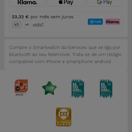
Bicicleta
Acessórios
23,32 €
por mês sem juros
de
x3
x4
+info*
Computador
Acessórios
Compre o Smartwatch da iServices que se liga por
iPad e
bluetooth ao seu telemóvel. Trata-se de um relógio
Tablet
compatível com iPhone e smartphone android.
Kids
Ver
tudo