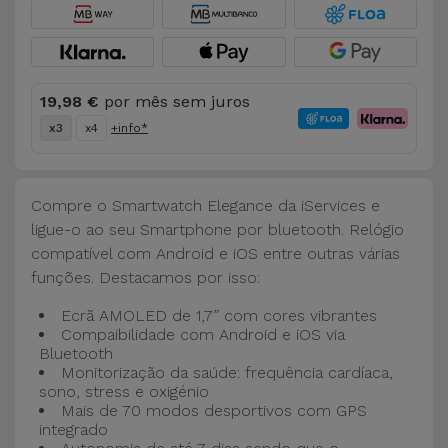
Bicicleta
Acessórios
de
19,98 €
por mês sem juros
Computador
x3
x4
+info*
Acessórios
iPad e
Compre o Smartwatch Elegance da iServices e
Tablet
ligue-o ao seu Smartphone por bluetooth. Relógio
compatível com Android e iOS entre outras várias
Kids
funções. Destacamos por isso:
Ecrã AMOLED de 1,7” com cores vibrantes
Ver
Compaibilidade com Android e iOS via
tudo
Bluetooth
Monitorização da saúde: frequência cardíaca,
sono, stress e oxigénio
Mais de 70 modos desportivos com GPS
integrado