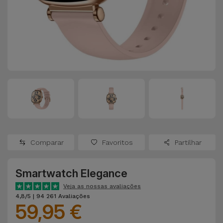
Apple Watch
Adaptadores
Samsung
Recondicionados
Capas e
Xiaomi
Samsung
Películas
Recondicionados
Huawei
Powerbanks
iMac
Recondicionados
Oppo
Carregadores
Consolas
OnePlus
Auriculares
Recondicionadas
Comparar
Favoritos
Partilhar
e Colunas
Google
Ver
Smartwatch Elegance
Smartwatches
tudo
Dyson
e Braceletes
Veja as nossas avaliações
4,8/5 | 94 261 Avaliações
59,95 €
TCL
Correntes