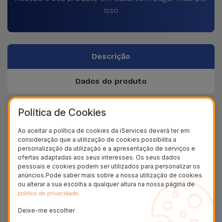
isso
Descrição
Dados do produto
Política de Cookies
+ 100.000
Clientes satisfeitos
Ao aceitar a política de cookies da iServices deverá ter em
consideração que a utilização de cookies possibilita a
36 Meses
personalização da utilização e a apresentação de serviços e
Garantia Duradoura
ofertas adaptadas aos seus interesses. Os seus dados
pessoais e cookies podem ser utilizados para personalizar os
24H
anúncios.Pode saber mais sobre a nossa utilização de cookies
Entrega Grátis
ou alterar a sua escolha a qualquer altura na nossa página de
.
política de privacidade
Descubra o Smartwatch Elegance
Deixe-me escolher
da iServices