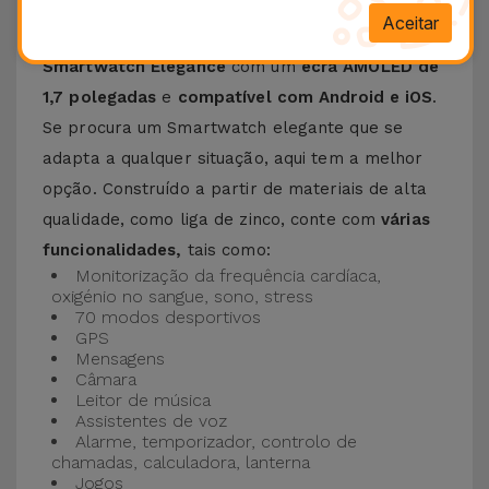
Aceitar
Apresentamos o novo relógio da iServices, o
Smartwatch Elegance
com um
ecrã AMOLED de
1,7 polegadas
e
compatível com Android e iOS
.
Se procura um Smartwatch elegante que se
adapta a qualquer situação, aqui tem a melhor
opção. Construído a partir de materiais de alta
qualidade, como liga de zinco, conte com
várias
funcionalidades,
tais como:
Monitorização da frequência cardíaca,
oxigénio no sangue, sono, stress
70 modos desportivos
GPS
Mensagens
Câmara
Leitor de música
Assistentes de voz
Alarme, temporizador, controlo de
chamadas, calculadora, lanterna
Jogos